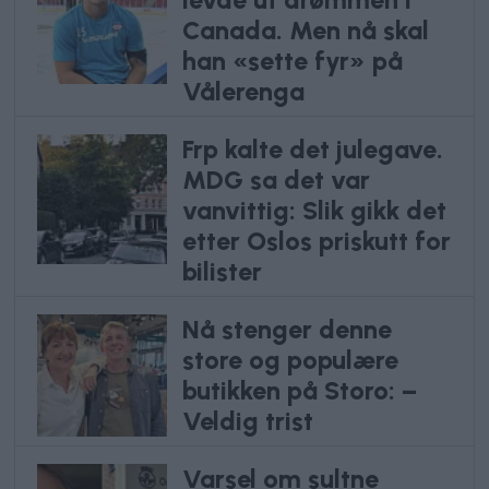
levde ut drømmen i
Canada. Men nå skal
han «sette fyr» på
Vålerenga
Frp kalte det julegave.
MDG sa det var
vanvittig: Slik gikk det
etter Oslos priskutt for
bilister
Nå stenger denne
store og populære
butikken på Storo: –
Veldig trist
Varsel om sultne