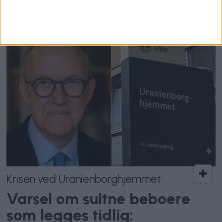
bydel
Krisen ved Uranienborghjemmet
Varsel om sultne beboere
som legges tidlig: