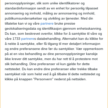
personopplysninger, slik som unike identifikatorer og
Siden han var liten, har Ørnulf Løssfelt
standardinformasjon sendt av en enhet for personlig tilpasset
annonsering og innhold, måling av annonsering og innhold,
hatt et forhold til blomsterbutikken, som
publikumsundersøkelser og utvikling av tjenester.
Med din
tillatelse kan vi og våre
partnere
bruke presise
besteforeldrene
Solveig
og
Sverre
geolokaliseringsdata og identifikasjon gjennom enhetsskanning.
Løssfelt
startet for over 60 år siden.
Du kan, som beskrevet ovenfor, klikke for å samtykke til våre og
våre 1733
partnere
s databehandling. Alternativt kan du klikke for
å nekte å samtykke, eller få tilgang til mer detaljert informasjon
Etter skoletid og i helger jobbet han tidvis
og endre preferansene dine før du samtykker.
Vær oppmerksom
på at en viss behandling av dine personopplysninger kanskje
i butikken, før han i år 2000 tok over
ikke krever ditt samtykke, men du har rett til å protestere mot
rollen som daglig leder.
slik behandling. Dine preferanser vil kun gjelde for dette
nettstedet. Du kan endre dine preferanser eller trekke tilbake
samtykket når som helst ved å gå tilbake til dette nettstedet og
klikke på knappen "Personvern" nederst på nettsiden.