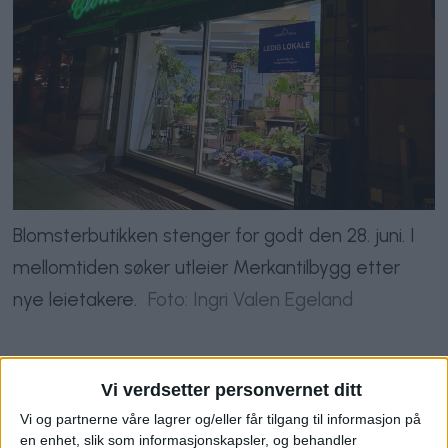
Blomsterbutikken stenger for godt den 28. juni. I
mellomtiden søker utleier Merkantilbygg etter
nye leietakere.
Foto: Ingri Valen Egeland
– En klassisk
Vi verdsetter personvernet ditt
familiebedrift
Vi og partnerne våre lagrer og/eller får tilgang til informasjon på
en enhet, slik som informasjonskapsler, og behandler