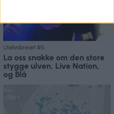
Utelivsbrevet #6
La oss snakke om den store
stygge ulven, Live Nation,
og Blå