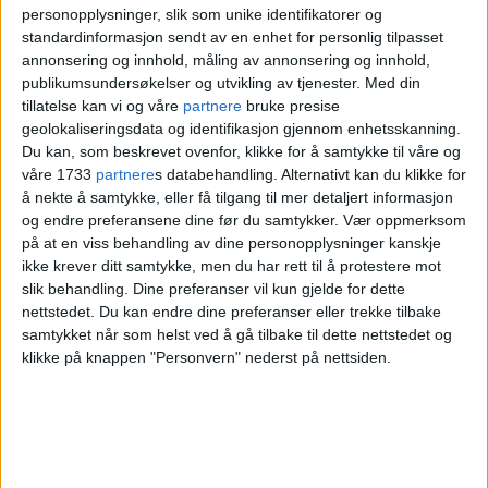
hungret etter kultur og kunnskap.
personopplysninger, slik som unike identifikatorer og
standardinformasjon sendt av en enhet for personlig tilpasset
annonsering og innhold, måling av annonsering og innhold,
Blystads tekstilfabrikk produserte veker
publikumsundersøkelser og utvikling av tjenester.
Med din
til parafinlamper, lisser og bånd og, etter
tillatelse kan vi og våre
partnere
bruke presise
geolokaliseringsdata og identifikasjon gjennom enhetsskanning.
hvert, hansker. Fabrikken hadde på det
Du kan, som beskrevet ovenfor, klikke for å samtykke til våre og
våre 1733
partnere
s databehandling. Alternativt kan du klikke for
meste 200 ansatte, og fabrikkeieren bodde
å nekte å samtykke, eller få tilgang til mer detaljert informasjon
vegg i vegg med Soria Moria.
og endre preferansene dine før du samtykker.
Vær oppmerksom
på at en viss behandling av dine personopplysninger kanskje
ikke krever ditt samtykke, men du har rett til å protestere mot
slik behandling. Dine preferanser vil kun gjelde for dette
nettstedet. Du kan endre dine preferanser eller trekke tilbake
samtykket når som helst ved å gå tilbake til dette nettstedet og
klikke på knappen "Personvern" nederst på nettsiden.