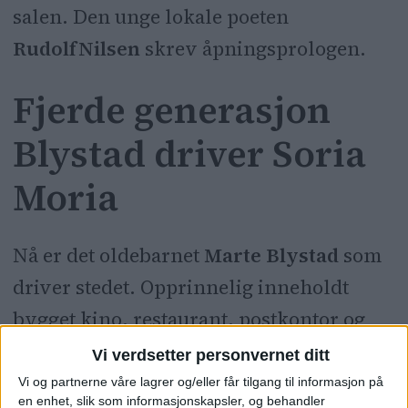
salen. Den unge lokale poeten
Rudolf
Nilsen
skrev åpningsprologen.
Fjerde generasjon
Blystad driver Soria
Moria
Nå er det oldebarnet
Marte Blystad
som
driver stedet. Opprinnelig inneholdt
bygget kino, restaurant, postkontor og
bibliotek. Soria Moria var en suksess fra
Vi verdsetter personvernet ditt
første stund. Folk her, østenfor elva,
Vi og partnerne våre lagrer og/eller får tilgang til informasjon på
en enhet, slik som informasjonskapsler, og behandler