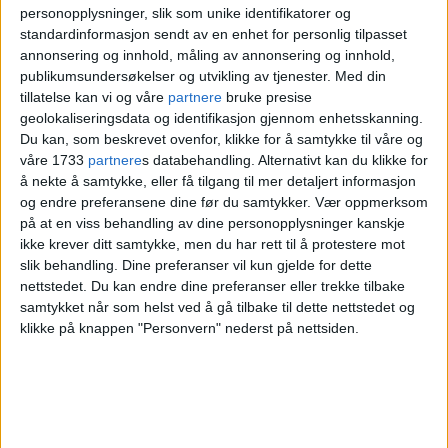
personopplysninger, slik som unike identifikatorer og
standardinformasjon sendt av en enhet for personlig tilpasset
annonsering og innhold, måling av annonsering og innhold,
publikumsundersøkelser og utvikling av tjenester.
Med din
tillatelse kan vi og våre
partnere
bruke presise
geolokaliseringsdata og identifikasjon gjennom enhetsskanning.
Du kan, som beskrevet ovenfor, klikke for å samtykke til våre og
våre 1733
partnere
s databehandling. Alternativt kan du klikke for
å nekte å samtykke, eller få tilgang til mer detaljert informasjon
og endre preferansene dine før du samtykker.
Vær oppmerksom
på at en viss behandling av dine personopplysninger kanskje
ikke krever ditt samtykke, men du har rett til å protestere mot
slik behandling. Dine preferanser vil kun gjelde for dette
nettstedet. Du kan endre dine preferanser eller trekke tilbake
samtykket når som helst ved å gå tilbake til dette nettstedet og
Om Forsvarsdepartementet åpner for det, kan
klikke på knappen "Personvern" nederst på nettsiden.
bygget i fremtiden bli åpent for offentligheten.
Foto: Tor Erik Schrøder / NTB scanpix