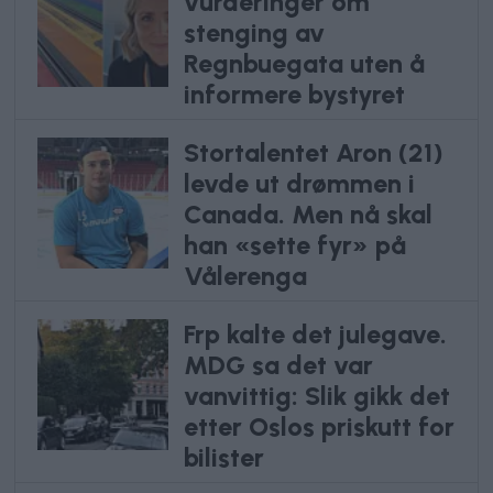
vurderinger om
stenging av
Regnbuegata uten å
informere bystyret
Stortalentet Aron (21)
levde ut drømmen i
Canada. Men nå skal
han «sette fyr» på
Vålerenga
Frp kalte det julegave.
MDG sa det var
vanvittig: Slik gikk det
etter Oslos priskutt for
bilister