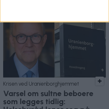
Krisen ved Uranienborghjemmet
Varsel om sultne beboere
som legges tidlig: