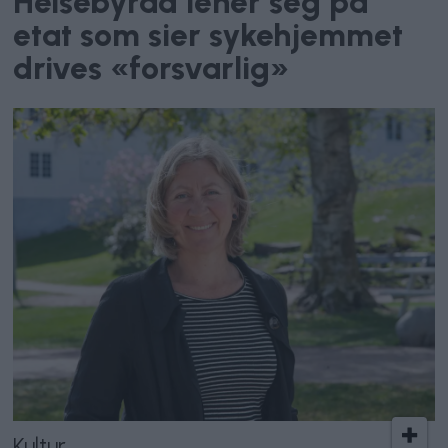
Helsebyråd lener seg på
etat som sier sykehjemmet
drives «forsvarlig»
Kultur