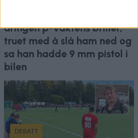
Utenfor Senter Syd tok 34-
åringen p-vaktens briller,
truet med å slå ham ned og
sa han hadde 9 mm pistol i
bilen
DEBATT