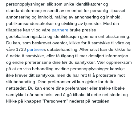
personopplysninger, slik som unike identifikatorer og
standardinformasjon sendt av en enhet for personlig tilpasset
annonsering og innhold, måling av annonsering og innhold,
publikumsundersøkelser og utvikling av tjenester.
Med din
Brann på Mortensrud: -
tillatelse kan vi og våre
partnere
bruke presise
geolokaliseringsdata og identifikasjon gjennom enhetsskanning.
Huset er fullstendig
Du kan, som beskrevet ovenfor, klikke for å samtykke til våre og
våre 1733
partnere
s databehandling. Alternativt kan du klikke for
overtent
å nekte å samtykke, eller få tilgang til mer detaljert informasjon
og endre preferansene dine før du samtykker.
Vær oppmerksom
på at en viss behandling av dine personopplysninger kanskje
ikke krever ditt samtykke, men du har rett til å protestere mot
slik behandling. Dine preferanser vil kun gjelde for dette
nettstedet. Du kan endre dine preferanser eller trekke tilbake
samtykket når som helst ved å gå tilbake til dette nettstedet og
klikke på knappen "Personvern" nederst på nettsiden.
DEBATT