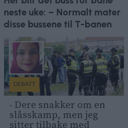
Her blir det buss for bane
neste uke: – Normalt mater
disse bussene til T-banen
DEBATT
- Dere snakker om en
slåsskamp, men jeg
sitter tilbake med