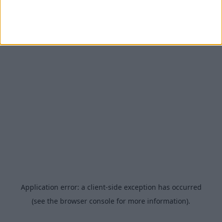
fartsbøter oftere enn
annenhver dag i en måned