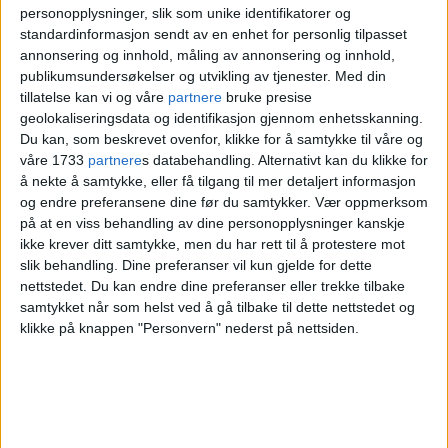
personopplysninger, slik som unike identifikatorer og
standardinformasjon sendt av en enhet for personlig tilpasset
annonsering og innhold, måling av annonsering og innhold,
publikumsundersøkelser og utvikling av tjenester.
Med din
tillatelse kan vi og våre
partnere
bruke presise
geolokaliseringsdata og identifikasjon gjennom enhetsskanning.
Du kan, som beskrevet ovenfor, klikke for å samtykke til våre og
våre 1733
partnere
s databehandling. Alternativt kan du klikke for
å nekte å samtykke, eller få tilgang til mer detaljert informasjon
og endre preferansene dine før du samtykker.
Vær oppmerksom
på at en viss behandling av dine personopplysninger kanskje
ikke krever ditt samtykke, men du har rett til å protestere mot
slik behandling. Dine preferanser vil kun gjelde for dette
nettstedet. Du kan endre dine preferanser eller trekke tilbake
samtykket når som helst ved å gå tilbake til dette nettstedet og
klikke på knappen "Personvern" nederst på nettsiden.