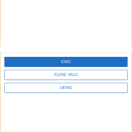
drives «forsvarlig»
ENIG
FLERE VALG
UENIG
Kultur
Overraskende, ung effekt
har gitt rakettvekst: – Når