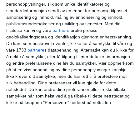
personopplysninger, slik som unike identifikatorer og
dårligere på skolen enn jenter, men
standardinformasjon sendt av en enhet for personlig tilpasset
tydeligvis viser resultatene noe annet.
annonsering og innhold, måling av annonsering og innhold,
publikumsundersøkelser og utvikling av tjenester.
Med din
Det er veldig rart når man også ser at det
tillatelse kan vi og våre
partnere
bruke presise
geolokaliseringsdata og identifikasjon gjennom enhetsskanning.
ikke er noe særlig forskjell mellom kjønn
Du kan, som beskrevet ovenfor, klikke for å samtykke til våre og
på skriftlig eksamen som rettes anonymt.
våre 1733
partnere
s databehandling. Alternativt kan du klikke for
å nekte å samtykke, eller få tilgang til mer detaljert informasjon
og endre preferansene dine før du samtykker.
Vær oppmerksom
Anonym retting av prøver vil sørge for
på at en viss behandling av dine personopplysninger kanskje
ikke krever ditt samtykke, men du har rett til å protestere mot
en rettferdig vurdering av kompetanse,
slik behandling. Dine preferanser vil kun gjelde for dette
som faktisk er hensikten med å ha
nettstedet. Du kan endre dine preferanser eller trekke tilbake
samtykket når som helst ved å gå tilbake til dette nettstedet og
prøver. Det er ikke slik at noens
klikke på knappen "Personvern" nederst på nettsiden.
fagkompetanse skal vurderes ut ifra om
læreren liker deg eller ikke.