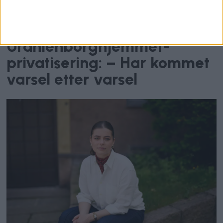
Kaller inn helsebyråden på
teppet etter bråk rundt
Uranienborghjemmet-
privatisering: – Har kommet
varsel etter varsel