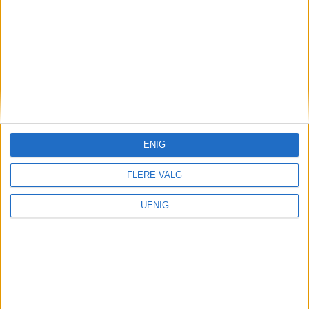
ENIG
FLERE VALG
UENIG
Nei til salg av Ullevål-
tomten — signér oppropet!