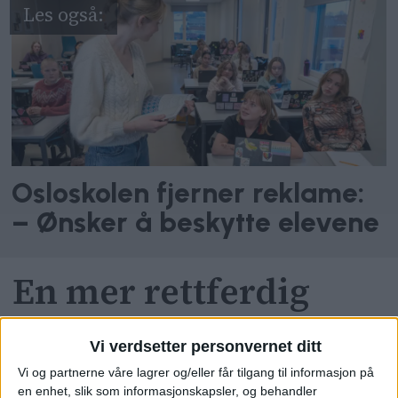
Osloskolen fjerner reklame:
– Ønsker å beskytte elevene
En mer rettferdig
skole
Vi verdsetter personvernet ditt
Vi og partnerne våre lagrer og/eller får tilgang til informasjon på
I utgangspunktet er jo ikke gutter
en enhet, slik som informasjonskapsler, og behandler