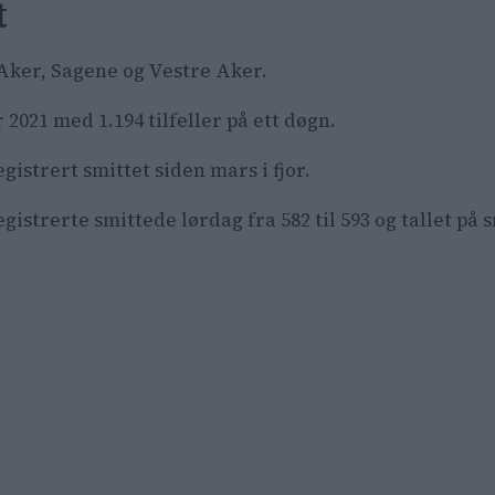
t
 Aker, Sagene og Vestre Aker.
2021 med 1.194 tilfeller på ett døgn.
istrert smittet siden mars i fjor.
istrerte smittede lørdag fra 582 til 593 og tallet på s