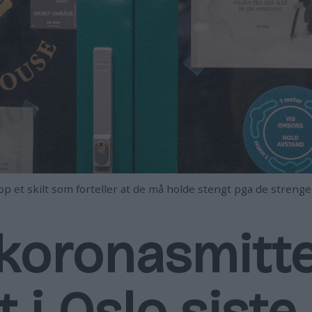
opp et skilt som forteller at de må holde stengt pga de stre
 koronasmitt