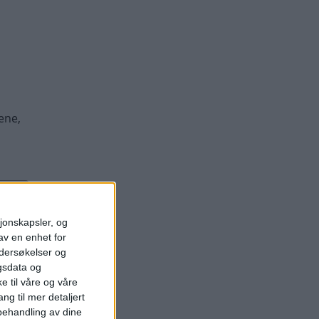
sjonskapsler, og
av en enhet for
ndersøkelser og
gsdata og
e til våre og våre
ng til mer detaljert
ehandling av dine