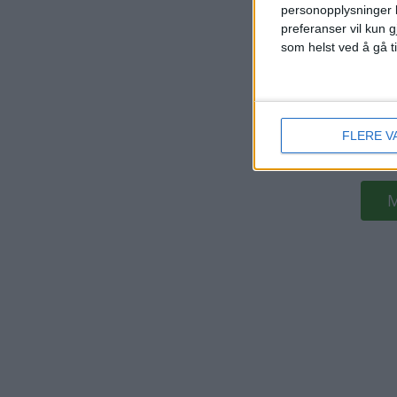
personopplysninger k
preferanser vil kun g
som helst ved å gå t
FLERE V