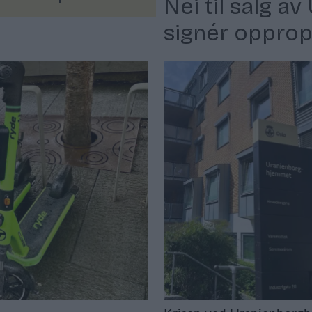
Nei til salg a
signér opprop