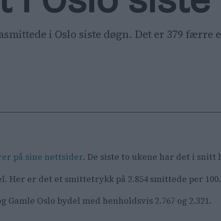
t i Oslo sist
nasmittede i Oslo siste døgn. Det er 379 færr
rer på sine nettsider
. De siste to ukene har det i snitt
l. Her er det et smittetrykk på 2.854 smittede per 100
g Gamle Oslo bydel med henholdsvis 2.767 og 2.321.