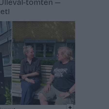
v Ullevål-tomten —
et!