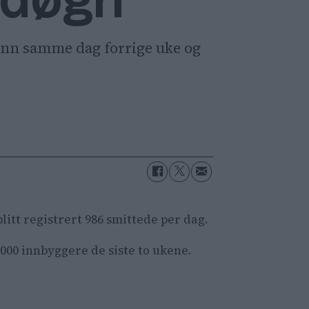
e døgn
e enn samme dag forrige uke og
 blitt registrert 986 smittede per dag.
.000 innbyggere de siste to ukene.