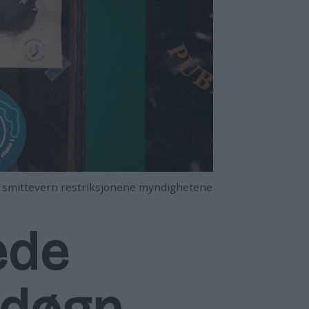
nge smittevern restriksjonene myndighetene
ede