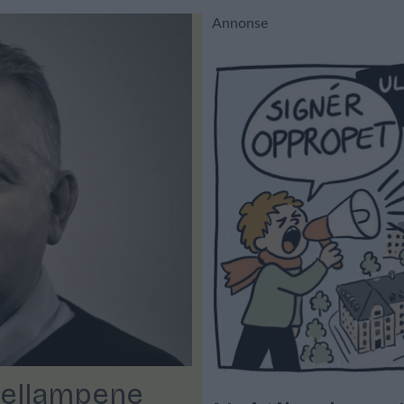
Annonse
rsellampene