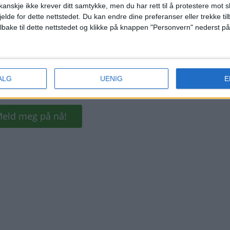
anskje ikke krever ditt samtykke, men du har rett til å protestere mot s
jelde for dette nettstedet. Du kan endre dine preferanser eller trekke t
ilbake til dette nettstedet og klikke på knappen "Personvern" nederst på
ALG
UENIG
E