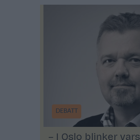
DEBATT
– I Oslo blinker va