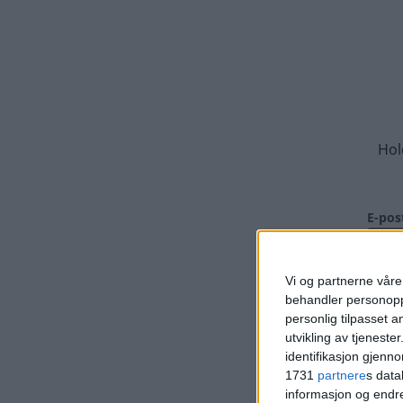
Vi og partnerne våre 
behandler personoppl
personlig tilpasset 
utvikling av tjenester
identifikasjon gjenn
1731
partnere
s data
informasjon og endr