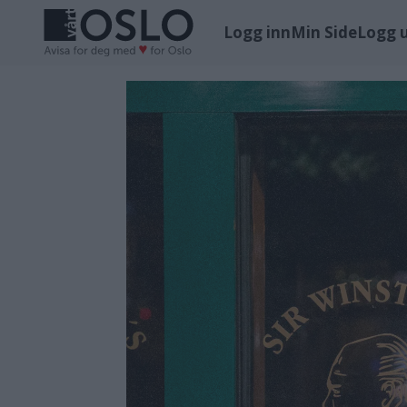
Logg inn
Min Side
Logg 