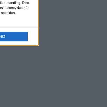
lik behandling. Dine
ilbake samtykket når
 nettsiden.
NIG