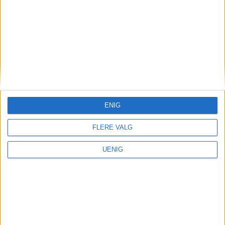
Været
Styrtregn over Oslo før
varmere helg
ENIG
FLERE VALG
UENIG