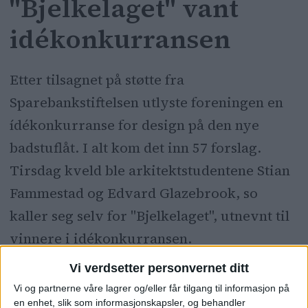
"Bjelkelaget" vant
idékonkurransen
Etter tilsagnet på støtte fra
Sparebankstiftelsen utlyste foreningen en
ídékonkurranse for design på den nye
badstuflåt. I alt kom det inn 57 forslag.
Tirsdag kveld ble arkitektstudentene Stian
Fammestad og Edvard Glazebrook, so
kaller seg selv for "Bjelkelaget", utnevnt til
vinnere i idékonkurransen.
Vi verdsetter personvernet ditt
Vi og partnerne våre lagrer og/eller får tilgang til informasjon på
en enhet, slik som informasjonskapsler, og behandler