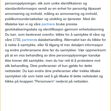
personopplysninger, slik som unike identifikatorer og
standardinformasjon sendt av en enhet for personlig tilpasset
annonsering og innhold, måling av annonsering og innhold,
publikumsundersøkelser og utvikling av tjenester.
Med din
tillatelse kan vi og våre
partnere
bruke presise
geolokaliseringsdata og identifikasjon gjennom enhetsskanning.
Du kan, som beskrevet ovenfor, klikke for å samtykke til våre og
våre 1731
partnere
s databehandling. Alternativt kan du klikke for
Arkitektstudentene Edvard Glazebrook (t.v) og
å nekte å samtykke, eller få tilgang til mer detaljert informasjon
og endre preferansene dine før du samtykker.
Vær oppmerksom
Stian Fammestad står bak designen på Oslos nye,
på at en viss behandling av dine personopplysninger kanskje
flytende badstue. Foto: Skjermdump fra NRK
ikke krever ditt samtykke, men du har rett til å protestere mot
slik behandling. Dine preferanser vil kun gjelde for dette
Østlandssendingen
nettstedet. Du kan endre dine preferanser eller trekke tilbake
samtykket når som helst ved å gå tilbake til dette nettstedet og
— Det har vært veldig gøy for oss som unge
klikke på knappen "Personvern" nederst på nettsiden.
arkitekter å være med å bidra i et slikt
konkuranseprogram. Vi har gjennom
denne konkuransen fått muligheten til