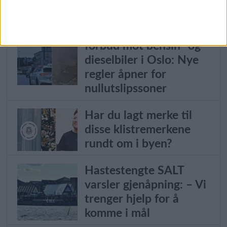
varsel
Stort steg nærmere
forbud mot bensin- og
dieselbiler i Oslo: Nye
regler åpner for
nullutslipssoner
Har du lagt merke til
disse klistremerkene
rundt om i byen?
Hastestengte SALT
varsler gjenåpning: – Vi
trenger hjelp for å
komme i mål