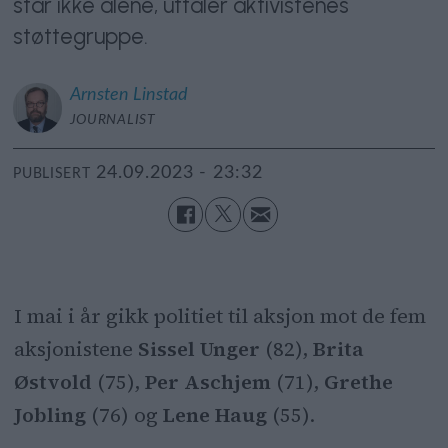
står ikke alene, uttaler aktivistenes
støttegruppe.
Arnsten
Linstad
JOURNALIST
24.09.2023 - 23:32
PUBLISERT
I mai i år gikk politiet til aksjon mot de fem
aksjonistene
Sissel Unger
(82),
Brita
Østvold
(75),
Per Aschjem
(71),
Grethe
Jobling
(76) og
Lene Haug
(55).