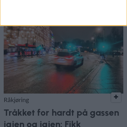
Råkjøring
Tråkket for hardt på gassen
igjen og igjen: Fikk