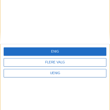
ENIG
FLERE VALG
UENIG
Nei til salg av Ullevål-
tomten — signér oppropet!