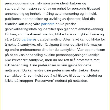
personopplysninger, slik som unike identifikatorer og
standardinformasjon sendt av en enhet for personlig tilpasset
Tror saken kan ende i
annonsering og innhold, måling av annonsering og innhold,
publikumsundersøkelser og utvikling av tjenester.
Med din
Høyesterett
tillatelse kan vi og våre
partnere
bruke presise
geolokaliseringsdata og identifikasjon gjennom enhetsskanning.
Du kan, som beskrevet ovenfor, klikke for å samtykke til våre og
- Hensikten med markeringen er å vise at
våre 1733
partnere
s databehandling. Alternativt kan du klikke for
å nekte å samtykke, eller få tilgang til mer detaljert informasjon
de tiltalte ikke står alene, men har støtte fra
og endre preferansene dine før du samtykker.
Vær oppmerksom
mange som er opptatt av den halsløse
på at en viss behandling av dine personopplysninger kanskje
ikke krever ditt samtykke, men du har rett til å protestere mot
sykehusutbyggingen i Oslo, sier Tone
slik behandling. Dine preferanser vil kun gjelde for dette
nettstedet. Du kan endre dine preferanser eller trekke tilbake
Øiern i støttegruppa for aktivistene.
samtykket når som helst ved å gå tilbake til dette nettstedet og
klikke på knappen "Personvern" nederst på nettsiden.