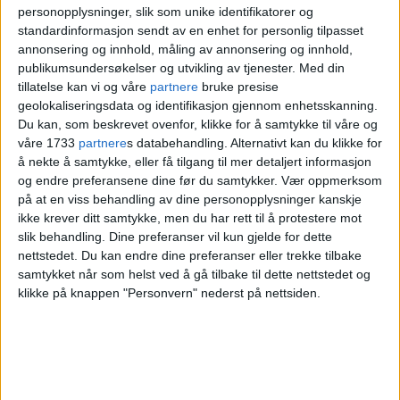
minnes de som har gått bort.
personopplysninger, slik som unike identifikatorer og
standardinformasjon sendt av en enhet for personlig tilpasset
annonsering og innhold, måling av annonsering og innhold,
De døde blir levende
publikumsundersøkelser og utvikling av tjenester.
Med din
tillatelse kan vi og våre
partnere
bruke presise
igjen
geolokaliseringsdata og identifikasjon gjennom enhetsskanning.
Du kan, som beskrevet ovenfor, klikke for å samtykke til våre og
våre 1733
partnere
s databehandling. Alternativt kan du klikke for
å nekte å samtykke, eller få tilgang til mer detaljert informasjon
Knut Rygh
, sogneprest i
Sagene og
og endre preferansene dine før du samtykker.
Vær oppmerksom
Iladalen menighet
, sier at dette er en dag
på at en viss behandling av dine personopplysninger kanskje
ikke krever ditt samtykke, men du har rett til å protestere mot
hvor vi vender blikket tilbake. En dag
slik behandling. Dine preferanser vil kun gjelde for dette
nettstedet. Du kan endre dine preferanser eller trekke tilbake
hvor vi tenner lys og minnes dem som
samtykket når som helst ved å gå tilbake til dette nettstedet og
har gått bort. En dag hvor vi kjenner etter
klikke på knappen "Personvern" nederst på nettsiden.
og går inn i sorgens kapell, der hvor vi
bærer med oss de vi har mista.