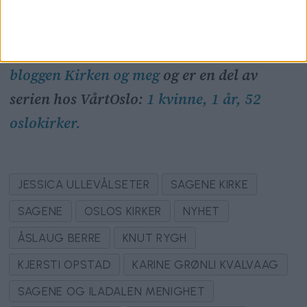
kirke vil jeg tilbake til.
Denne teksten er tidligere publisert
på
bloggen Kirken og meg
og er en del av
serien hos VårtOslo:
1 kvinne, 1 år, 52
oslokirker.
JESSICA ULLEVÅLSETER
SAGENE KIRKE
SAGENE
OSLOS KIRKER
NYHET
ÅSLAUG BERRE
KNUT RYGH
KJERSTI OPSTAD
KARINE GRØNLI KVALVAAG
SAGENE OG ILADALEN MENIGHET