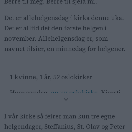
Berre til meg. Berre til sjela mi.
Det er allehelgensdag i kirka denne uka.
Det er alltid det den første helgen i
november. Allehelgensdag er, som
navnet tilsier, en minnedag for helgener.
1 kvinne, 1 år, 52 oslokirker
Hver søndag,
en ny oslokirke
. Kjersti
Opstad bruker 2018 på å bli kjent med
kirka. Få med deg hele serien her.
I vår kirke så feirer man kun tre egne
helgendager, Steffanius, St. Olav og Peter