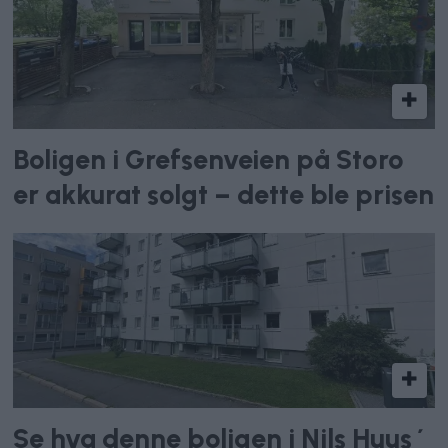
Boligen i Grefsenveien på Storo
er akkurat solgt – dette ble prisen
Se hva denne boligen i Nils Huus´