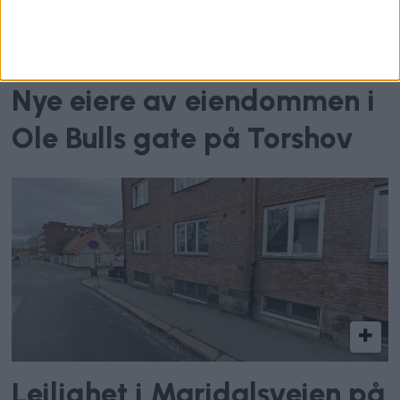
Nye eiere av eiendommen i
Ole Bulls gate på Torshov
Leilighet i Maridalsveien på