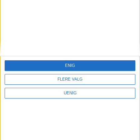
Stavangergata på Bjølsen
er akkurat solgt. Se hva
kjøperen måtte ut med
ENIG
FLERE VALG
UENIG
Maridalsveien: Se hva
denne Ila-boligen gikk for