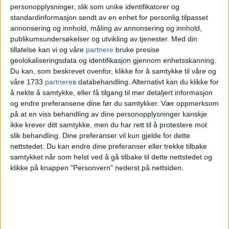
personopplysninger, slik som unike identifikatorer og
standardinformasjon sendt av en enhet for personlig tilpasset
Se hva eiendom på Ila nettopp er
annonsering og innhold, måling av annonsering og innhold,
kjøpt for. Slik er boligmarkedet i
publikumsundersøkelser og utvikling av tjenester.
Med din
tillatelse kan vi og våre
partnere
bruke presise
kommunen nå
geolokaliseringsdata og identifikasjon gjennom enhetsskanning.
Du kan, som beskrevet ovenfor, klikke for å samtykke til våre og
våre 1733
partnere
s databehandling. Alternativt kan du klikke for
å nekte å samtykke, eller få tilgang til mer detaljert informasjon
og endre preferansene dine før du samtykker.
Vær oppmerksom
på at en viss behandling av dine personopplysninger kanskje
ikke krever ditt samtykke, men du har rett til å protestere mot
slik behandling. Dine preferanser vil kun gjelde for dette
nettstedet. Du kan endre dine preferanser eller trekke tilbake
samtykket når som helst ved å gå tilbake til dette nettstedet og
klikke på knappen "Personvern" nederst på nettsiden.
Den lille leiligheten i
Vossegata på Torshov er