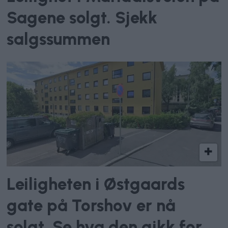
Sagene solgt. Sjekk
salgssummen
Leiligheten i Østgaards
gate på Torshov er nå
solgt. Se hva den gikk for