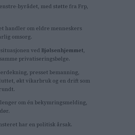
nstre-byrådet, med støtte fra Frp,
Det handler om eldre menneskers
varlig omsorg.
m situasjonen ved
Bjølsenhjemmet
,
 samme privatiseringsbølge.
eierdekning, presset bemanning,
uttet, økt vikarbruk og en drift som
 rundt.
e lenger om én bekymringsmelding,
dør.
steret har en politisk årsak.