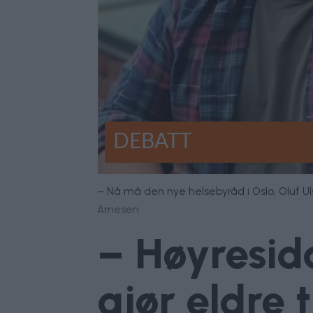
DEBATT
– Nå må den nye helsebyråd i Oslo, Oluf U
Arnesen
– Høyresid
gjør eldre t