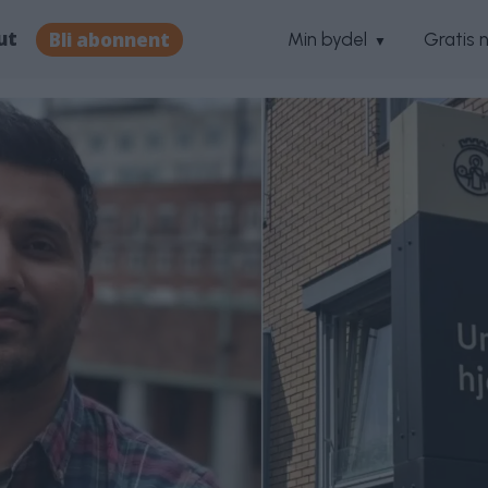
ut
Bli abonnent
Min bydel
Gratis 