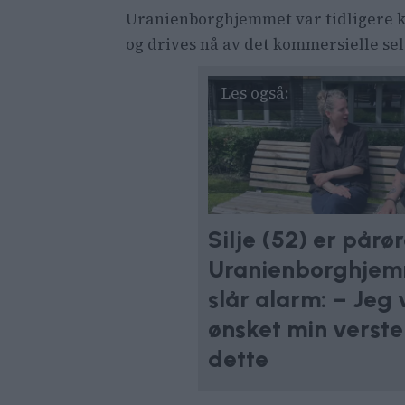
Uranienborghjemmet var tidligere ko
og drives nå av det kommersielle se
Silje (52) er pår
Uranienborghjem
slår alarm: – Jeg v
ønsket min verste
dette