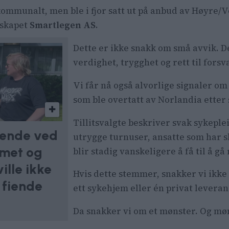
mmunalt, men ble i fjor satt ut på anbud av Høyre/Ve
lskapet
Smartlegen AS
.
Dette er ikke snakk om små avvik. 
verdighet, trygghet og rett til fors
Vi får nå også alvorlige signaler o
som ble overtatt av Norlandia etter
Tillitsvalgte beskriver svak sykepl
ørende ved
utrygge turnuser, ansatte som har sl
met og
blir stadig vanskeligere å få til å gå
ille ikke
Hvis dette stemmer, snakker vi ikk
 fiende
ett sykehjem eller én privat leveran
Da snakker vi om et mønster. Og møn