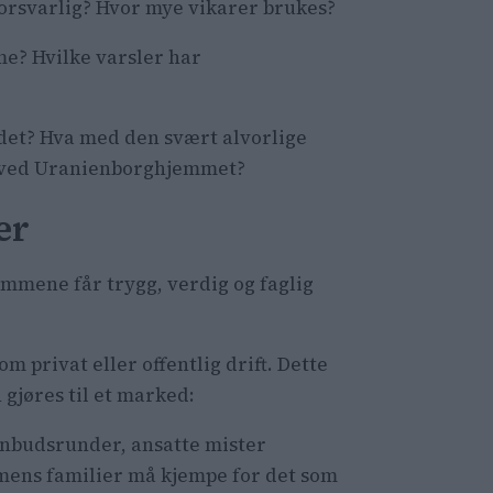
forsvarlig? Hvor mye vikarer brukes?
e? Hvilke varsler har
e det? Hva med den svært alvorlige
 ved Uranienborghjemmet?
er
mmene får trygg, verdig og faglig
om privat eller offentlig drift. Dette
gjøres til et marked:
anbudsrunder, ansatte mister
 mens familier må kjempe for det som