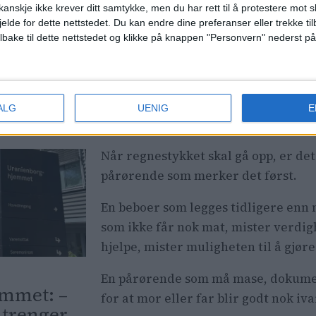
anskje ikke krever ditt samtykke, men du har rett til å protestere mot s
jelde for dette nettstedet. Du kan endre dine preferanser eller trekke t
blir konkurransearena og gjort om en til en butikk.
ilbake til dette nettstedet og klikke på knappen "Personvern" nederst på
k forsvinner, må de som er igjen løpe fortere. Når tur
ALG
UENIG
E
vekkes kontinuiteten.
Når regnestykket skal gå opp, er de
pårørende som merker det først.
En beboer som legges tidligere enn 
som ikke får nok mat, mister verdig
hjelpe, mister muligheten til å gjøre
En pårørende som må mase, dokumen
mmet: –
for at mor eller far blir godt nok iva
 trenger