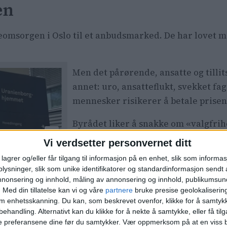
en
reomsorgen i Oslo til et anbudsmarked. De har lovet m
Men det pårørende, ansatte og tillit
annet: uro, ansatteflukt, svekket f
mennesker risikerer å betale prisen
Byrådet liker å snakke om «valgfri
fikk velge?
Vi verdsetter personvernet ditt
nntrykk å
lagrer og/eller får tilgang til informasjon på en enhet, slik som informa
Beboerne på Uranienborghjemmet va
ysninger, slik som unike identifikatorer og standardinformasjon sendt 
r på
Bjølsenhjemmet valgte ikke
Norland
annonsering og innhold, måling av annonsering og innhold, publikumsu
arbeidsplassen sin lagt ut på anbud.
.
Med din tillatelse kan vi og våre
partnere
bruke presise geolokaliserin
om enhetsskanning. Du kan, som beskrevet ovenfor, klikke for å samtykk
Pårørende valgte ikke å bli vaktbikkj
behandling. Alternativt kan du klikke for å nekte å samtykke, eller få tilga
e preferansene dine før du samtykker.
Vær oppmerksom på at en viss b
seg.