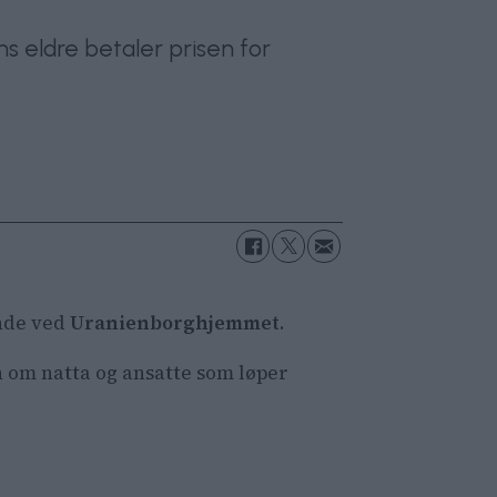
s eldre betaler prisen for
nde ved
Uranienborghjemmet
.
n om natta og ansatte som løper