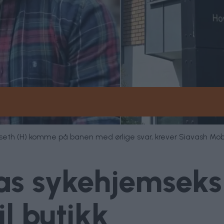
lseth (H) komme på banen med ørlige svar, krever Siavash Mob
as sykehjemsek
il butikk