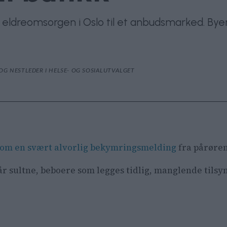
t eldreomsorgen i Oslo til et anbudsmarked. Byen
OG NESTLEDER I HELSE- OG SOSIALUTVALGET
om en svært alvorlig bekymringsmelding
fra pårøre
r sultne, beboere som legges tidlig, manglende tilsy