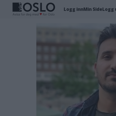
Logg inn
Min Side
Logg 