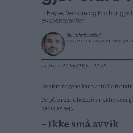
– Høyre, Venstre og Frp har gjor
eksperimentet.
Siavash
Mobasheri
GRUPPELEDER FOR RØDT I BYSTYRET 
27.06.2026 - 22:59
PUBLISERT
De siste dagene har VårtOslo fortalt
De pårørende beskriver eldre som gå
beina av seg.
– Ikke små avvik