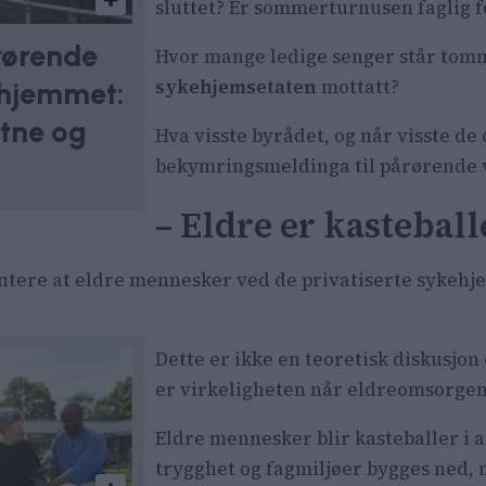
sluttet? Er sommerturnusen faglig 
rørende
Hvor mange ledige senger står tomm
sykehjemsetaten
mottatt?
hjemmet:
ltne og
Hva visste byrådet, og når visste d
bekymringsmeldinga til pårørende
– Eldre er kasteball
tere at eldre mennesker ved de privatiserte sykehje
Dette er ikke en teoretisk diskusjon 
er virkeligheten når eldreomsorgen 
Eldre mennesker blir kasteballer i 
trygghet og fagmiljøer bygges ned,