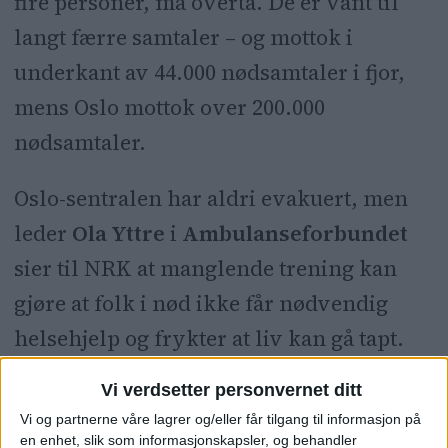
fire personer, må overta. De er vant til
langt færre samtaler – og mottok i
underkant av 44.000 nødsamtaler i fjor,
mens Oslo mottok over 200.000
nødsamtaler.
Oslo-sentralen har aldri evakuert, men
leder
Ola Yttre
i
Ambulanseforbundet
sier til NRK at manglende trening kan
gjøre at folk i nød ikke får nødvendig
helsehjelp og frykter at liv kan gå tapt.
Forventer
Vi verdsetter personvernet ditt
Vi og partnerne våre lagrer og/eller får tilgang til informasjon på
en enhet, slik som informasjonskapsler, og behandler