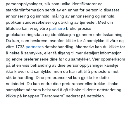
krisetrening
personopplysninger, slik som unike identifikatorer og
standardinformasjon sendt av en enhet for personlig tilpasset
annonsering og innhold, måling av annonsering og innhold,
Sindre Mellesmo, leder ved AMK i Oslo,
publikumsundersøkelser og utvikling av tjenester.
Med din
tillatelse kan vi og våre
partnere
bruke presise
sier til kanalen at de erkjenner at dette er
geolokaliseringsdata og identifikasjon gjennom enhetsskanning.
noe de burde ha trent på.
Du kan, som beskrevet ovenfor, klikke for å samtykke til våre og
våre 1733
partnere
s databehandling. Alternativt kan du klikke for
å nekte å samtykke, eller få tilgang til mer detaljert informasjon
Helse- og omsorgsminister
Bent Høie
(H)
og endre preferansene dine før du samtykker.
Vær oppmerksom
på at en viss behandling av dine personopplysninger kanskje
sier at han forventer at de trenes på
ikke krever ditt samtykke, men du har rett til å protestere mot
aktuelle scenarioer knyttet til ulike
slik behandling. Dine preferanser vil kun gjelde for dette
nettstedet. Du kan endre dine preferanser eller trekke tilbake
beredskapssituasjoner.
samtykket når som helst ved å gå tilbake til dette nettstedet og
klikke på knappen "Personvern" nederst på nettsiden.
AMK-SENTRALEN I OSLO
NYHET
NTB
HELE OSLO
BENT HØIE
OLA YTTRE