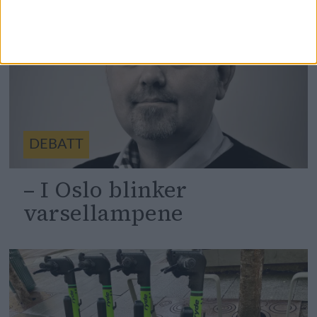
DEBATT
– I Oslo blinker
varsellampene