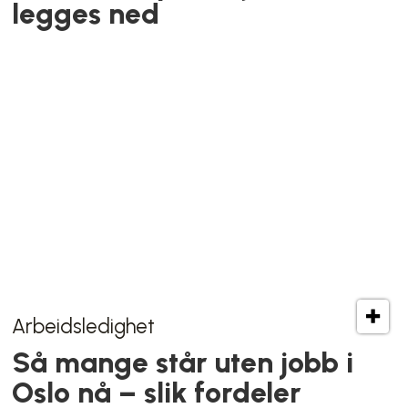
– Alle kundekontoer berørt,
bekrefter
elsparkesykkelutleier Ryde
Krisen ved Uranienborghjemmet
Kaller inn helsebyråden på
teppet etter bråk rundt
Uranienborghjemmet-
privatisering: – Har kommet
varsel etter varsel