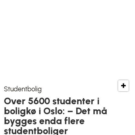
Politikerforakt
MDG-paret snikfotografert ved
fossilbil: – Med små barn er det
skremmende
Kokkens lokale favoritt
Villa Paradiso-medeieren
bestiller ofte takeaway
hjemme: – Handler rett og