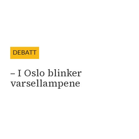
fartsbøter oftere enn
annenhver dag i en måned