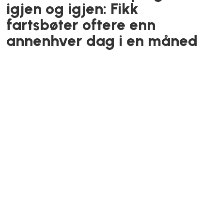
Jonatan (22) og Halvor (22)
driver med boligflipping: – Det er
så gøy å skape noe
Kokkens lokale favoritt
Svensken bak Emmas Bagels har
lagt sin elsk på den populære Ila-
kaféen: – De lager fantastisk god
ostekake