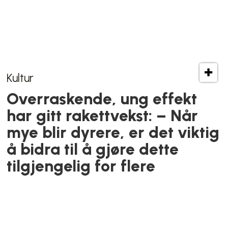
Kunstnerisk frihet
Han vil slippe Munch fri. Men
i Rådhuset tviholdes det på
politisk grep rundt museet
Råkjøring
Tråkket for hardt på gassen
igjen og igjen: Fikk