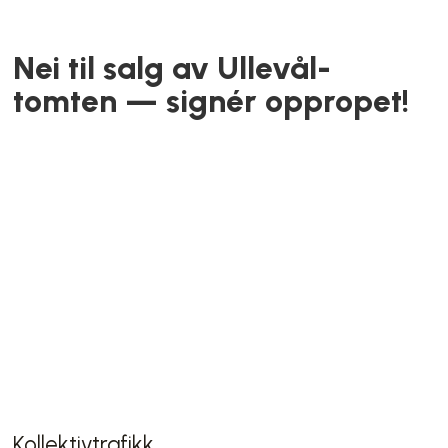
Uteliv
Sluttet på dagen – Michelin-
restaurant på Majorstua
legges ned
Arbeidsledighet
Så mange står uten jobb i
Oslo nå – slik fordeler
arbeidsledigheten seg per
bydel