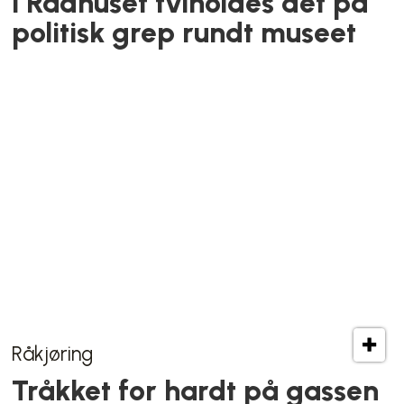
Kokkens lokale favoritt
Stock-kjøkkensjefens
nabolagsfavoritt på Vålerenga: –
Som å sitte på et romantisk
hjørne i Sør-Europa når solen
skinner
Bolig