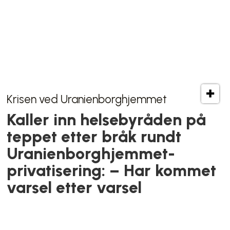
signering: – Det er litt
spesielt
Klimautslipp
Stort steg nærmere forbud mot
bensin- og dieselbiler i Oslo: Nye
regler åpner for nullutslipssoner