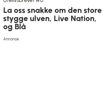
Kollektivtrafikk
Omlegging og ubetjente
stopp lørdag: – T-banen går
heller ikke
Været
Her ble Oslo truffet hardest:
– Mye på kort tid
Bolig
De ti billigste boligsalgene
siste uke fordeler seg på
hele ni ulike bydeler