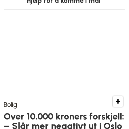
Kokkens lokale favoritt
Anne «på landet» trekker mot ett
sted i sentrum: – Går aldri av
moten
Sosialt nettverk
Har du lagt merke til disse
klistremerkene rundt om i byen?