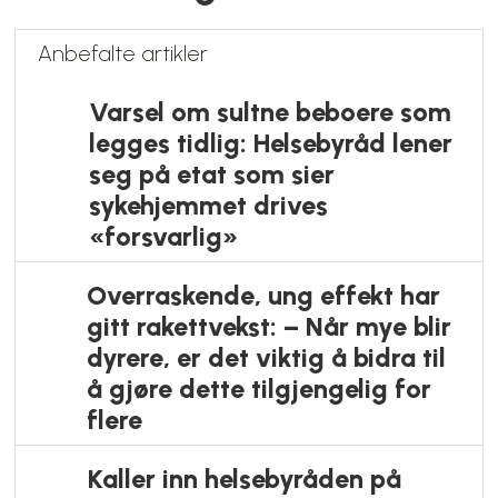
slett om at maten er god
Hvitsnippkriminalitet
Oslo-basert lege og kirurg jukset
for millioner – dømt til over
halvannet år bak lås og slå
Innbrudd
Idrettsstorstua på Dælenenga