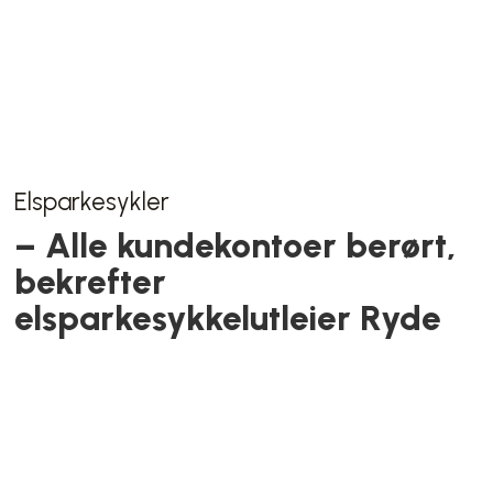
Været
Skilte seg fra normalen på flere
vis
Vålerenga Hockey
Vålerengas sportssjef om ny