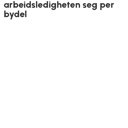
Studentbolig
Over 5600 studenter i
boligkø i Oslo: – Det må
bygges enda flere
studentboliger
Anbefalte artikler
Varsel om sultne beboere som
legges tidlig: Helsebyråd lener
seg på etat som sier
sykehjemmet drives
«forsvarlig»
Overraskende, ung effekt har