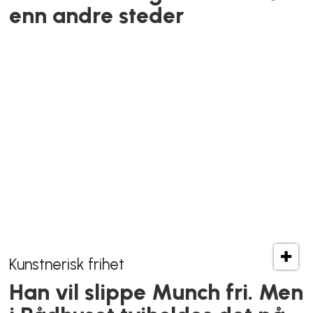
Uteliv
Hastestengte SALT varsler
gjenåpning: – Vi trenger hjelp for
å komme i mål