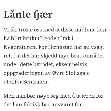
Lånte fjær
Vi får trøste oss med at disse midlene kan
ha blitt brukt til gode tiltak i
Kvadraturen. For Hermstad har selvsagt
rett i at det har skjedd mye bra i området
under dette byrådet, eksempelvis
oppgraderingen av Øvre Slottsgate
utenfor Sentralen.
Men han bør nøye seg med å ta æren for
det han faktisk har ansvaret for.
DEBATT