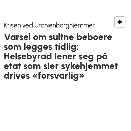
Har du lagt merke til disse
klistremerkene rundt om i
byen?
Hastestengte SALT varsler
gjenåpning: – Vi trenger
hjelp for å komme i mål
Bolig
Over 10.000 kroners forskjell:
– Slår mer negativt ut i Oslo
enn andre steder