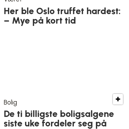
Krisen ved Uranienborghjemmet
Varsel om sultne beboere
som legges tidlig:
Helsebyråd lener seg på
etat som sier sykehjemmet