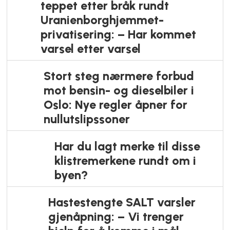
må holde stengt etter hærverk: –
Har trukket inn i luftekanalene
Kollektivtrafikk
Store endringer: Her må du
belage deg på buss fremfor
skinnegående transport
Bolig
Boligen i dette villastrøket ble
den desidert dyreste solgt sist uke