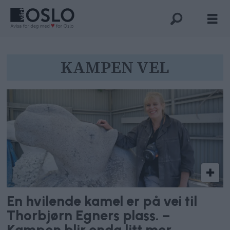
Tag:
KAMPEN VEL
kampen
vel
En hvilende kamel er på vei til
Thorbjørn Egners plass. –
Kampen blir enda litt mer