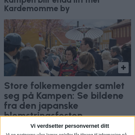
Kardemomme by
Store folkemengder samlet
seg på Kampen: Se bildene
fra den japanske
blomstringsfesten
Vi verdsetter personvernet ditt
Vi og partnerne våre lagrer og/eller får tilgang til informasjon på