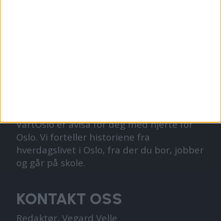
VårtOslo er avisa for deg med hjerte for
Oslo. Vi forteller historiene fra
hverdagslivet i Oslo, fra der du bor, jobber
og går på skole.
KONTAKT OSS
Redaktør, Vegard Velle