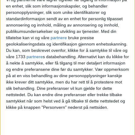
en enhet, slik som informasjonskapsler, og behandler
personopplysninger, slik som unike identifikatorer og
standardinformasjon sendt av en enhet for personlig tilpasset
annonsering og innhold, måling av annonsering og innhold,
publikumsundersøkelser og utvikling av tjenester.
Med din
tillatelse kan vi og våre
partnere
bruke presise
geolokaliseringsdata og identifikasjon gjennom enhetsskanning.
Du kan, som beskrevet ovenfor, klikke for å samtykke til våre og
Lan Marie Berg gjentar at trikken
våre 1733
partnere
s databehandling. Alternativt kan du klikke for
ikke skal tilbake til Gamlebyen: -
å nekte å samtykke, eller få tilgang til mer detaljert informasjon
Folk i området har et veldig godt
og endre preferansene dine før du samtykker.
Vær oppmerksom
på at en viss behandling av dine personopplysninger kanskje
kollektivtilbud
ikke krever ditt samtykke, men du har rett til å protestere mot
slik behandling. Dine preferanser vil kun gjelde for dette
nettstedet. Du kan endre dine preferanser eller trekke tilbake
samtykket når som helst ved å gå tilbake til dette nettstedet og
klikke på knappen "Personvern" nederst på nettsiden.