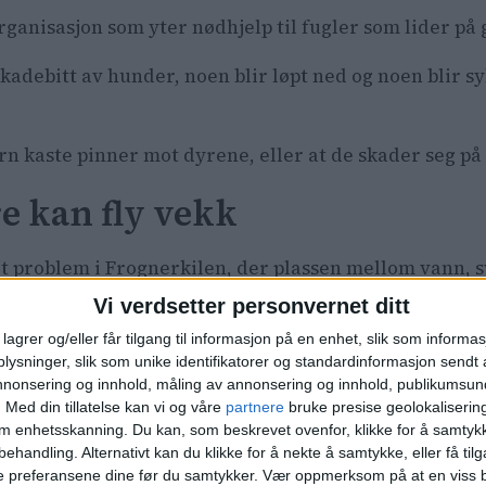
organisasjon som yter nødhjelp til fugler som lider på
skadebitt av hunder, noen blir løpt ned og noen blir s
rn kaste pinner mot dyrene, eller at de skader seg på
re kan fly vekk
ort problem i Frognerkilen, der plassen mellom vann,
Vi verdsetter personvernet ditt
lagrer og/eller får tilgang til informasjon på en enhet, slik som informa
ysninger, slik som unike identifikatorer og standardinformasjon sendt 
annonsering og innhold, måling av annonsering og innhold, publikumsu
.
Med din tillatelse kan vi og våre
partnere
bruke presise geolokaliserin
om enhetsskanning. Du kan, som beskrevet ovenfor, klikke for å samtykk
behandling. Alternativt kan du klikke for å nekte å samtykke, eller få tilga
e preferansene dine før du samtykker.
Vær oppmerksom på at en viss b