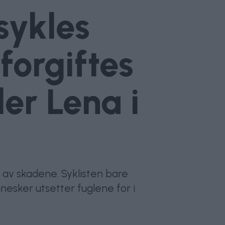
sykles
forgiftes
er Lena i
 av skadene. Syklisten bare
nnesker utsetter fuglene for i