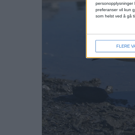
personopplysninger k
preferanser vil kun g
som helst ved å gå t
FLERE V