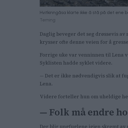
Hvitkinngåsa klarte ikke å stå på det ene b
Terning
Daglig beveger det seg drøssevis av m
krysser ofte denne veien for å gress
Forrige uke var venninnen til Lena vi
Syklisten hadde syklet videre.
— Det er ikke nødvendigvis slik at fu
Lena.
Videre forteller hun om uheldige h
— Folk må endre ho
Der blir ungfuglene igjen skremt av 