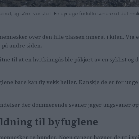
einet, og såret var stort. En dyrlege fortalte senere at det mul
ennesker over den lille plassen innerst i kilen. Via e
e på andre siden.
tne til at en hvitkinngås ble påkjørt av en syklist og 
glene bare kan fly vekk heller. Kanskje de er for unge 
endelser der dominerende svaner jager ungsvaner opp
ldning til byfuglene
mennesker og hunder. Noen ganger havner de ut i veie