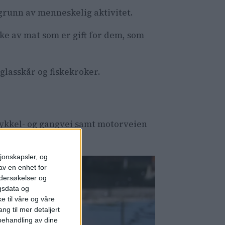
 grunn av menneskelig aktivitet.
yke av mat som er gift for dem, som
 glasskår og fiskekroker.
 sykkel- og gangvei samt motorveien
sjonskapsler, og
av en enhet for
ndersøkelser og
gsdata og
e til våre og våre
ng til mer detaljert
ehandling av dine