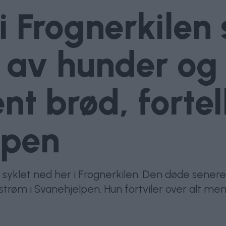
i Frognerkilen 
s av hunder og 
t brød, fortell
lpen
 syklet ned her i Frognerkilen. Den døde senere
ystrøm i Svanehjelpen. Hun fortviler over alt me