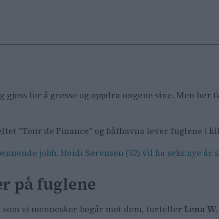
gjess for å gresse og oppdra ungene sine. Men her før
et "Tour de Finance" og båthavna lever fuglene i kilen
ennende jobb. Heidi Sørensen (52) vil ha seks nye år
er på fuglene
lt som vi mennesker begår mot dem, forteller
Lena W.