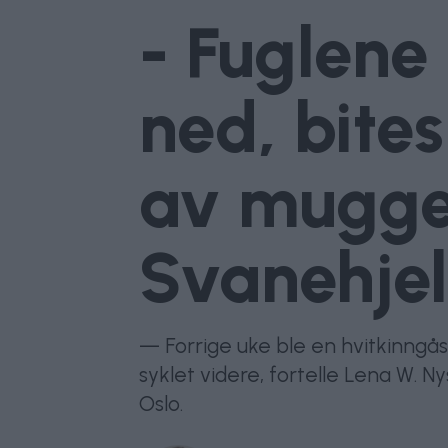
- Fuglene 
ned, bite
av muggen
Svanehje
— Forrige uke ble en hvitkinngås
syklet videre, fortelle Lena W. N
Oslo.