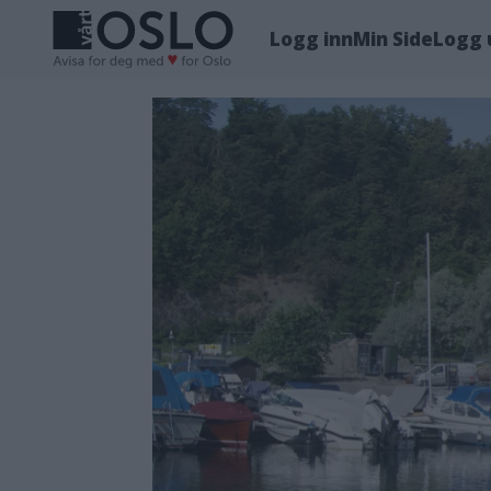
Logg inn
Min Side
Logg 