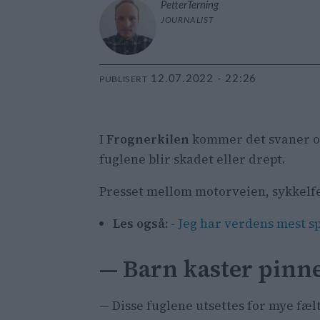
Petter
Terning
JOURNALIST
12.07.2022 - 22:26
PUBLISERT
I
Frognerkilen
kommer det svaner og 
fuglene blir skadet eller drept.
Presset mellom motorveien, sykkelfelt
Les også:
- Jeg har verdens mest sp
— Barn kaster pinn
— Disse fuglene utsettes for mye fæ