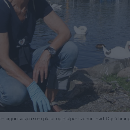
, en organisasjon som pleier og hjelper svaner i nød. Også brung