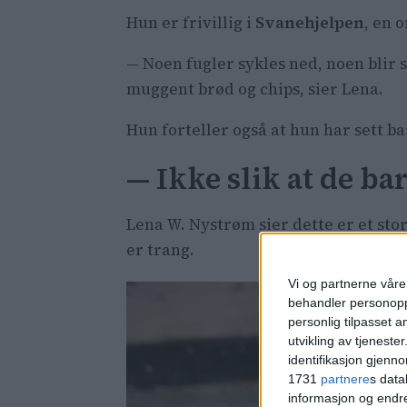
Hun er frivillig i
Svanehjelpen
, en 
— Noen fugler sykles ned, noen blir 
muggent brød og chips, sier Lena.
Hun forteller også at hun har sett ba
— Ikke slik at de ba
Lena W. Nystrøm sier dette er et st
er trang.
Vi og partnerne våre 
behandler personoppl
personlig tilpasset 
utvikling av tjenester
identifikasjon gjenn
1731
partnere
s data
informasjon og endr