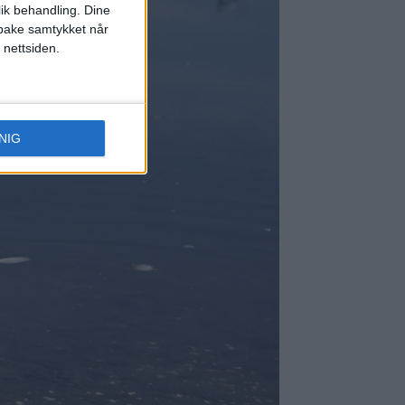
lik behandling. Dine
ilbake samtykket når
 nettsiden.
NIG