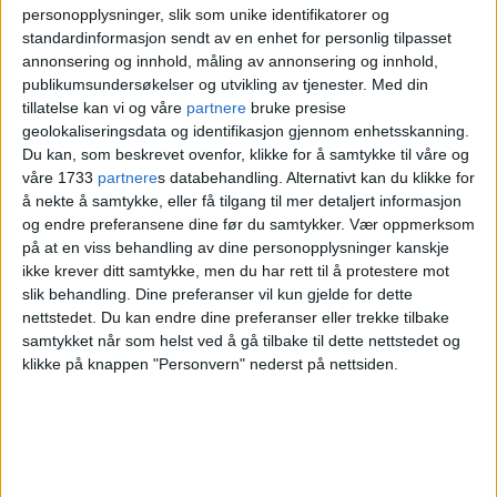
Han sier politiet er klar over at slike
personopplysninger, slik som unike identifikatorer og
episoder, og omfanget av disse, kan være
standardinformasjon sendt av en enhet for personlig tilpasset
annonsering og innhold, måling av annonsering og innhold,
med på å skape en frykt i befolkningen.
publikumsundersøkelser og utvikling av tjenester.
Med din
tillatelse kan vi og våre
partnere
bruke presise
geolokaliseringsdata og identifikasjon gjennom enhetsskanning.
– Derfor er vi nå inne i en periode hvor vi
Du kan, som beskrevet ovenfor, klikke for å samtykke til våre og
har stor fokus på å forebygge at slikt skal
våre 1733
partnere
s databehandling. Alternativt kan du klikke for
å nekte å samtykke, eller få tilgang til mer detaljert informasjon
skje ute i det offentlige rom, forklarer
og endre preferansene dine før du samtykker.
Vær oppmerksom
på at en viss behandling av dine personopplysninger kanskje
han.
ikke krever ditt samtykke, men du har rett til å protestere mot
slik behandling. Dine preferanser vil kun gjelde for dette
Les også:
Politiet søker etter personer
nettstedet. Du kan endre dine preferanser eller trekke tilbake
samtykket når som helst ved å gå tilbake til dette nettstedet og
med kniv i området ved Fagerborg
klikke på knappen "Personvern" nederst på nettsiden.
– Viktig med