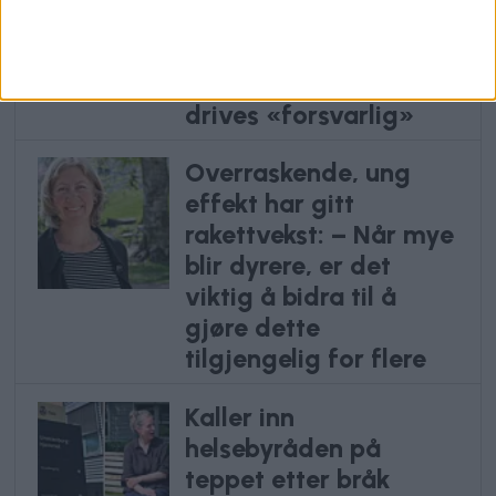
tidlig: Helsebyråd
lener seg på etat som
sier sykehjemmet
drives «forsvarlig»
Overraskende, ung
effekt har gitt
rakettvekst: – Når mye
blir dyrere, er det
viktig å bidra til å
gjøre dette
tilgjengelig for flere
Kaller inn
helsebyråden på
teppet etter bråk