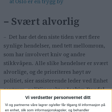
at Oslo er en trygg by
– Svært alvorlig
– Det har det den siste tiden vært flere
synlige hendelser, med tett mellomrom,
som har involvert kniv og andre
stikkvåpen. Alle slike hendelser er svært
alvorlige, og de prioriteres høyt av
politiet, sier assisterende leder ved Enhet
sentrum, politiinspektør
Joakim Dyrdal,
til VårtOslo.
Vi verdsetter personvernet ditt
Vi og partnerne våre lagrer og/eller får tilgang til informasjon på
en enhet, slik som informasjonskapsler, og behandler