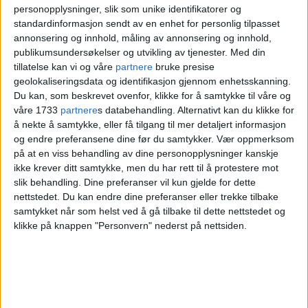
personopplysninger, slik som unike identifikatorer og
Ensomhet er nemlig et stort problem for
standardinformasjon sendt av en enhet for personlig tilpasset
mange aldersgrupper, ikke bare for de
annonsering og innhold, måling av annonsering og innhold,
publikumsundersøkelser og utvikling av tjenester.
Med din
eldre. En ny spørreundersøkelse
tillatelse kan vi og våre
partnere
bruke presise
geolokaliseringsdata og identifikasjon gjennom enhetsskanning.
gjennomført av Sentio på vegne av Norsk
Du kan, som beskrevet ovenfor, klikke for å samtykke til våre og
studentorganisasjon og Khrono viser at 7
våre 1733
partnere
s databehandling. Alternativt kan du klikke for
å nekte å samtykke, eller få tilgang til mer detaljert informasjon
av 10 studenter føler seg ensomme. Det er
og endre preferansene dine før du samtykker.
Vær oppmerksom
på at en viss behandling av dine personopplysninger kanskje
skremmende tall, som viser oss at man
ikke krever ditt samtykke, men du har rett til å protestere mot
kan kjenne på ensomhet i mange ulike
slik behandling. Dine preferanser vil kun gjelde for dette
nettstedet. Du kan endre dine preferanser eller trekke tilbake
stadier av livet.
samtykket når som helst ved å gå tilbake til dette nettstedet og
klikke på knappen "Personvern" nederst på nettsiden.
I tillegg til en mangel på studentboliger
her i hovedstaden som er like alvorlig
hvert år, virker denne løsningen nesten