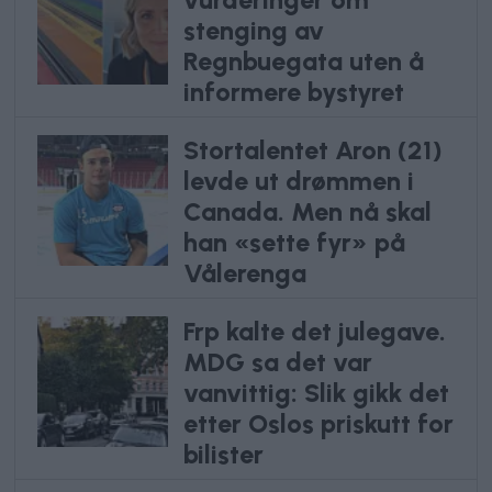
vurderinger om
stenging av
Regnbuegata uten å
informere bystyret
Stortalentet Aron (21)
levde ut drømmen i
Canada. Men nå skal
han «sette fyr» på
Vålerenga
Frp kalte det julegave.
MDG sa det var
vanvittig: Slik gikk det
etter Oslos priskutt for
bilister