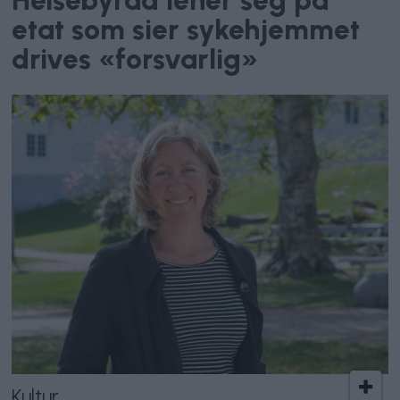
Helsebyråd lener seg på
etat som sier sykehjemmet
drives «forsvarlig»
Kultur