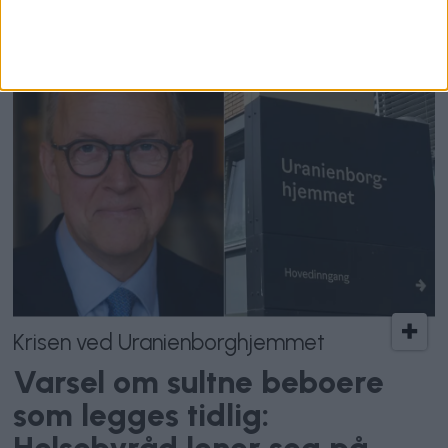
Krisen ved Uranienborghjemmet
Varsel om sultne beboere
som legges tidlig: