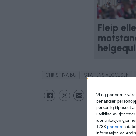
Fleip el
motstand
helgequi
CHRISTINA BU
STATENS VEGVESEN
Vi og partnerne våre 
behandler personoppl
personlig tilpasset 
utvikling av tjenester
identifikasjon gjenn
1733
partnere
s data
informasjon og endr