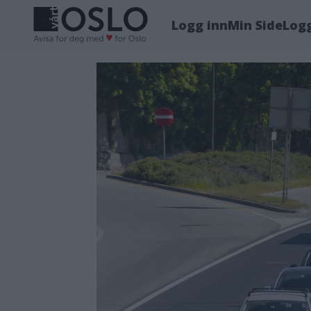
Logg inn
Min Side
Log