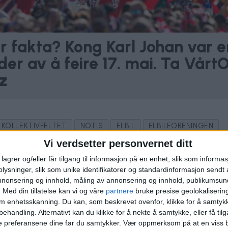
ler fakta? Kong Karl Johan var e
er av å feire 17. mai. Ta VårtO
z
KOLLEKTIVFELTET
NOTIS
ELBIL
ELBILFORENINGEN
Vi verdsetter personvernet ditt
lagrer og/eller får tilgang til informasjon på en enhet, slik som informa
ysninger, slik som unike identifikatorer og standardinformasjon sendt 
annonsering og innhold, måling av annonsering og innhold, publikumsu
.
Med din tillatelse kan vi og våre
partnere
bruke presise geolokaliserin
om enhetsskanning. Du kan, som beskrevet ovenfor, klikke for å samtykk
behandling. Alternativt kan du klikke for å nekte å samtykke, eller få tilga
e preferansene dine før du samtykker.
Vær oppmerksom på at en viss b