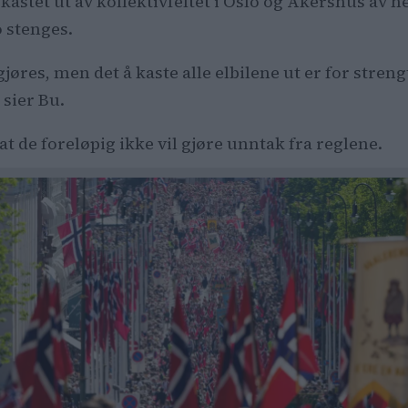
 kastet ut av kollektivfeltet i Oslo og Akershus av 
 stenges.
gjøres, men det å kaste alle elbilene ut er for streng
 sier Bu.
 at de foreløpig ikke vil gjøre unntak fra reglene.