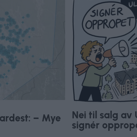
Nei til salg a
hardest: – Mye
signér opprop