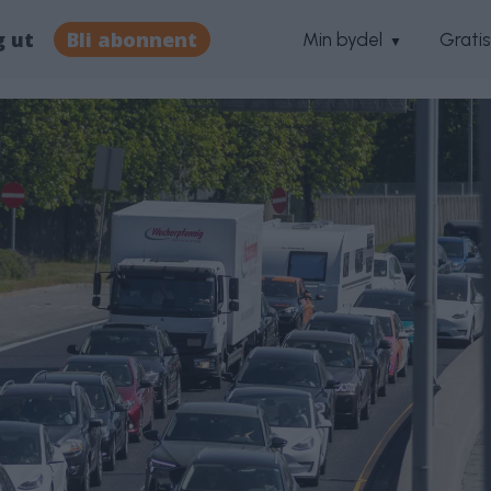
g ut
Bli abonnent
Min bydel
Grati