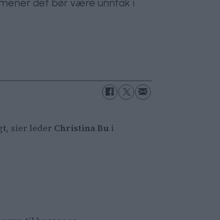
ing mener det bør være unntak i
t, sier leder
Christina Bu
i