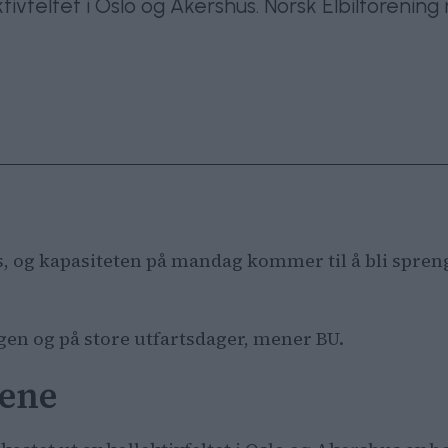
lektivfeltet i Oslo og Akershus. Norsk Elbilforen
s, og kapasiteten på mandag kommer til å bli spreng
lgen og på store utfartsdager, mener BU.
lene