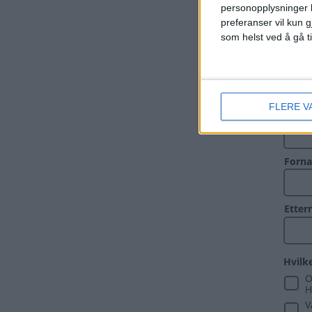
personopplysninger k
preferanser vil kun g
som helst ved å gå t
FLERE V