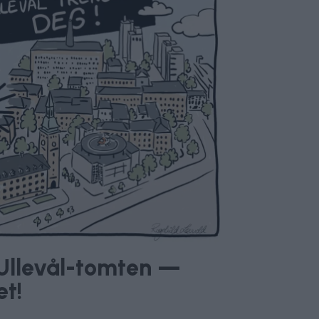
v Ullevål-tomten —
et!