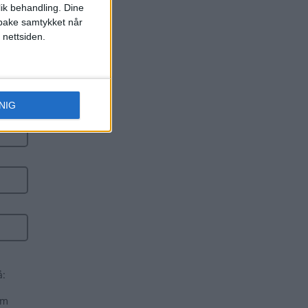
lik behandling. Dine
ilbake samtykket når
 nettsiden.
NIG