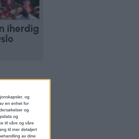
n iherdig
slo
sjonskapsler, og
av en enhet for
ndersøkelser og
gsdata og
e til våre og våre
ng til mer detaljert
ehandling av dine