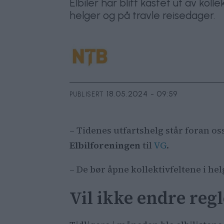
Elbiler har blitt kastet ut av kol
helger og på travle reisedager.
18.05.2024 - 09:59
PUBLISERT
– Tidenes utfartshelg står foran os
Elbilforeningen
til
VG
.
– De bør åpne kollektivfeltene i he
Vil ikke endre reg