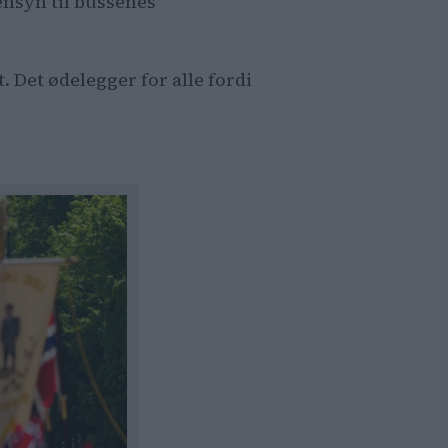
hensyn til bussenes
t. Det ødelegger for alle fordi