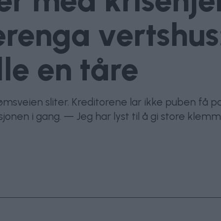
r med krisehjel
renga vertshus:
elle en tåre
rømsveien sliter. Kreditorene lar ikke puben få
nen i gang. — Jeg har lyst til å gi store klemmer 