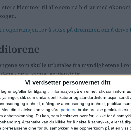
og gi store klemmer til alle som nå bidrar med økono
Skogen.
en i oljebransjen for å satse på drømmen om å drive
ditorene
 pengene som skulle utbetales fra myndighetene i ro
dene - og at savnet er gjensidig.
Vi verdsetter personvernet ditt
— Vi er i dialog med kreditorene, men de er j
lagrer og/eller får tilgang til informasjon på en enhet, slik som informa
oss, sier den daglige lederen, som nylig topp
ysninger, slik som unike identifikatorer og standardinformasjon sendt 
annonsering og innhold, måling av annonsering og innhold, publikumsu
dermed må ha gips på beinet i seks uker.
.
Med din tillatelse kan vi og våre
partnere
bruke presise geolokaliserin
om enhetsskanning. Du kan, som beskrevet ovenfor, klikke for å samtykk
Hun velger å være optimist med tanke på at Vå
behandling. Alternativt kan du klikke for å nekte å samtykke, eller få tilga
åpne dørene, men innrømmer at det begynner å
e preferansene dine før du samtykker.
Vær oppmerksom på at en viss b