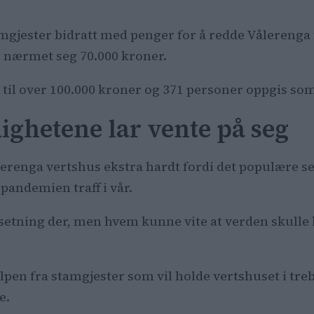
mgjester bidratt med penger for å redde Vålerenga
nærmet seg 70.000 kroner.
il over 100.000 kroner og 371 personer oppgis som
ighetene lar vente på seg
nga vertshus ekstra hardt fordi det populære serv
 pandemien traff i vår.
tning der, men hvem kunne vite at verden skulle ka
pen fra stamgjester som vil holde vertshuset i tre
e.