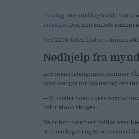
Tirsdag ettermiddag hadde 240 sta
bidra.no
. Den innsamlede summen 
Ved 22.30-tiden hadde summen økt t
Nødhjelp fra mynd
Koronanedstengingen rammer Vålere
også stengte for oppussing rett før
— Vi mistet noen ukers normal omse
leder
Mona Skogen
.
Nå er hun nærmest målløs over hjel
Hedmarksgata og Strømsveien i liv