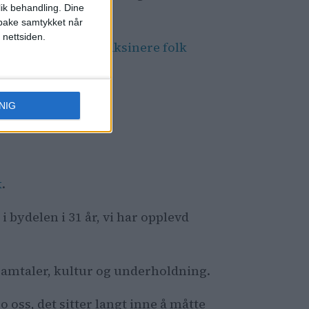
lik behandling. Dine
ilbake samtykket når
 nettsiden.
i nærheten av å vaksinere folk
NIG
k
.
 bydelen i 31 år, vi har opplevd
or samtaler, kultur og underholdning.
oss, det sitter langt inne å måtte