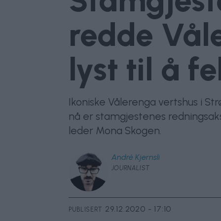
Stamgjeste
redde Våle
lyst til å f
Ikoniske Vålerenga vertshus i St
nå er stamgjestenes redningsaksjo
leder Mona Skogen.
André
Kjernsli
JOURNALIST
29.12.2020 - 17:10
PUBLISERT