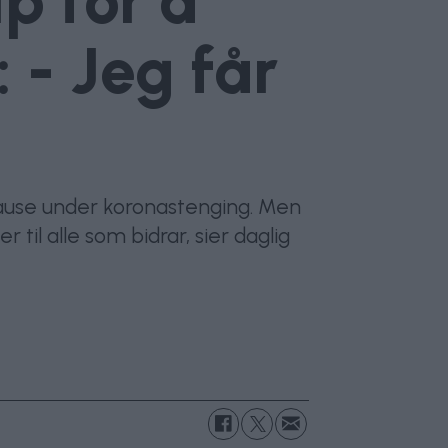
p for å
 - Jeg får
 pause under koronastenging. Men
til alle som bidrar, sier daglig