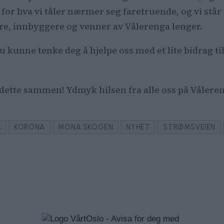
for hva vi tåler nærmer seg faretruende, og vi står 
re, innbyggere og venner av Vålerenga lenger.
u kunne tenke deg å hjelpe oss med et lite bidrag ti
e dette sammen!
Ydmyk hilsen fra alle oss på Vålere
A
KORONA
MONA SKOGEN
NYHET
STRØMSVEIEN