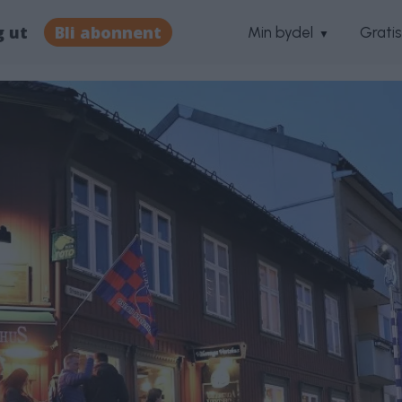
g ut
Bli abonnent
Min bydel
Grati