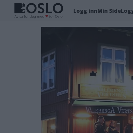
Logg inn
Min Side
Log