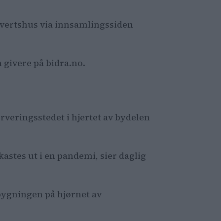
 vertshus via innsamlingssiden
 givere på bidra.no.
eringsstedet i hjertet av bydelen
stes ut i en pandemi, sier daglig
bygningen på hjørnet av