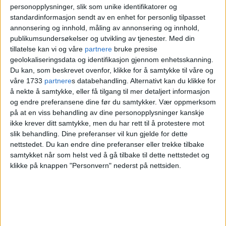
personopplysninger, slik som unike identifikatorer og
bydel Grünerløkka gjennom byfornyelsen i
standardinformasjon sendt av en enhet for personlig tilpasset
liten grad ivaretar de som har et botilbud
annonsering og innhold, måling av annonsering og innhold,
publikumsundersøkelser og utvikling av tjenester.
Med din
eller bruker området, sier han til VårtOslo.
tillatelse kan vi og våre
partnere
bruke presise
geolokaliseringsdata og identifikasjon gjennom enhetsskanning.
— Et område for de
Du kan, som beskrevet ovenfor, klikke for å samtykke til våre og
våre 1733
partnere
s databehandling. Alternativt kan du klikke for
å nekte å samtykke, eller få tilgang til mer detaljert informasjon
ressurssterke
og endre preferansene dine før du samtykker.
Vær oppmerksom
på at en viss behandling av dine personopplysninger kanskje
ikke krever ditt samtykke, men du har rett til å protestere mot
Lunde frykter området er i ferd med å bli
slik behandling. Dine preferanser vil kun gjelde for dette
nettstedet. Du kan endre dine preferanser eller trekke tilbake
en "lekeplass" for de ressurssterke
.
samtykket når som helst ved å gå tilbake til dette nettstedet og
klikke på knappen "Personvern" nederst på nettsiden.
— Prindsen er i ferd med å bli et område for
de ressurssterke. Det er et brudd med
stedets historie. Det er nødvendig å ivareta
hensynene til de som bruker områdets