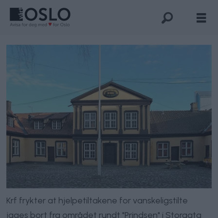
Krf frykter at hjelpetiltakene for vanskeligstilte
jages bort fra området rundt "Prindsen" i Storgata