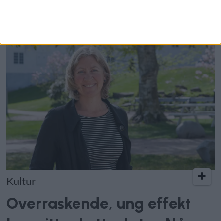
drives «forsvarlig»
Kultur
Overraskende, ung effekt