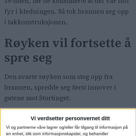
19-tiden, før de konstaterte at det var full
fyr i kledningen. Så tok brannen seg opp
i takkonstruksjonen.
Røyken vil fortsette å
spre seg
Den svarte røyken som steg opp fra
brannen, spredde seg først innover i
gatene mot Stortinget.
— Røyken går per nå i retning fra
Vi verdsetter personvernet ditt
Kontraskjæret og videre innover
Vi og partnerne våre lagrer og/eller får tilgang til informasjon på
en enhet, slik som informasjonskapsler, og behandler