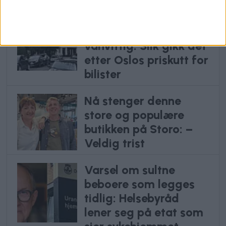
Frp kalte det julegave.
MDG sa det var
vanvittig: Slik gikk det
etter Oslos priskutt for
bilister
Nå stenger denne
store og populære
butikken på Storo: –
Veldig trist
Varsel om sultne
beboere som legges
tidlig: Helsebyråd
lener seg på etat som