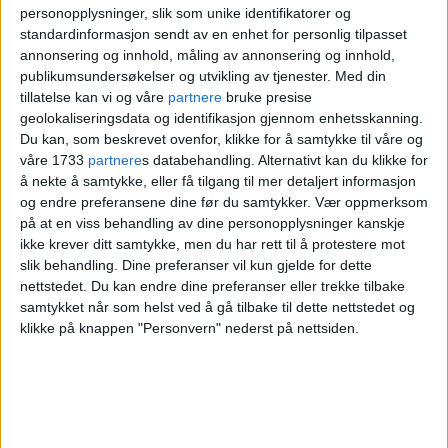
sentrum mot Rosenkrantz gate, skrev
personopplysninger, slik som unike identifikatorer og
politiet på Twitter ved 19.20-tiden.
standardinformasjon sendt av en enhet for personlig tilpasset
annonsering og innhold, måling av annonsering og innhold,
publikumsundersøkelser og utvikling av tjenester.
Med din
De regner med at røyken vil fortsette å
tillatelse kan vi og våre
partnere
bruke presise
geolokaliseringsdata og identifikasjon gjennom enhetsskanning.
spre seg en god stund utover kvelden,
Du kan, som beskrevet ovenfor, klikke for å samtykke til våre og
muligens også enda kraftigere.
våre 1733
partnere
s databehandling. Alternativt kan du klikke for
å nekte å samtykke, eller få tilgang til mer detaljert informasjon
og endre preferansene dine før du samtykker.
Vær oppmerksom
Politiets innsatsleder ber om at de
på at en viss behandling av dine personopplysninger kanskje
ikke krever ditt samtykke, men du har rett til å protestere mot
gjestene som har vært i restauranten, og
slik behandling. Dine preferanser vil kun gjelde for dette
som ikke har vært innom samleplassen
nettstedet. Du kan endre dine preferanser eller trekke tilbake
samtykket når som helst ved å gå tilbake til dette nettstedet og
for de evakuerte, må ta kontakt med
klikke på knappen "Personvern" nederst på nettsiden.
helsevesenet hvis de føler ubehag etter å
ha fått i seg røyk.