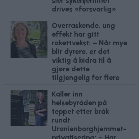
sier sykehjemmet
drives «forsvarlig»
Overraskende, ung
effekt har gitt
rakettvekst: – Når mye
blir dyrere, er det
viktig å bidra til å
gjøre dette
tilgjengelig for flere
Kaller inn
helsebyråden på
teppet etter bråk
rundt
Uranienborghjemmet-
privatisering: – Har