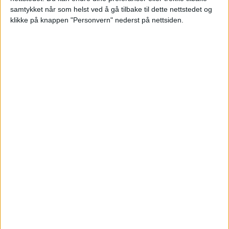
Hersleb videregående
samtykket når som helst ved å gå tilbake til dette nettstedet og
klikke på knappen "Personvern" nederst på nettsiden.
DEBATT
– Når publikum påpeker at
kunstverk i vår samling kan
ha problematisk innhold,
ønsker vi diskusjonen
velkommen