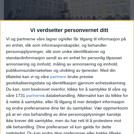
Vi verdsetter personvernet ditt
Elev dømt til ubetinget fengsel
Vi og partnerne våre lagrer og/eller får tilgang til informasjon på
for vold mot lærer på Hersleb
en enhet, slik som informasjonskapsler, og behandler
skole
personopplysninger, slik som unike identifikatorer og
standardinformasjon sendt av en enhet for personlig tilpasset
annonsering og innhold, måling av annonsering og innhold,
publikumsundersøkelser og utvikling av tjenester.
Med din
tillatelse kan vi og våre
partnere
bruke presise
geolokaliseringsdata og identifikasjon gjennom enhetsskanning.
Du kan, som beskrevet ovenfor, klikke for å samtykke til våre og
våre 1731
partnere
s databehandling. Alternativt kan du klikke for
å nekte å samtykke, eller få tilgang til mer detaljert informasjon
og endre preferansene dine før du samtykker.
Vær oppmerksom
på at en viss behandling av dine personopplysninger kanskje
ikke krever ditt samtykke, men du har rett til å protestere mot
slik behandling. Dine preferanser vil kun gjelde for dette
Elev rispet av medelev på
nettstedet. Du kan endre dine preferanser eller trekke tilbake