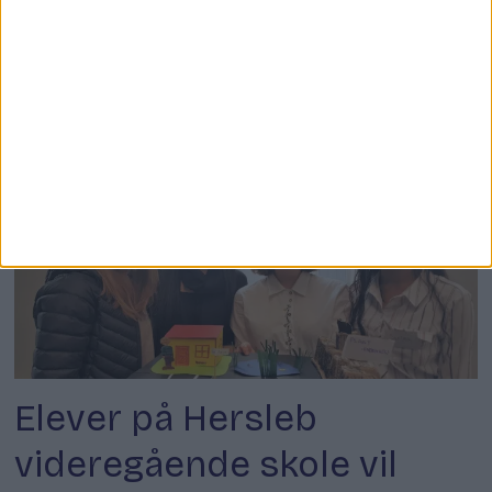
fraværsregelen. Men
elever mener regelen
rammer dem som sliter
Elever på Hersleb
videregående skole vil