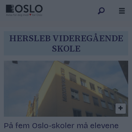
Tag:
HERSLEB VIDEREGÅENDE
SKOLE
hersleb
videregående
skole
På fem Oslo-skoler må elevene