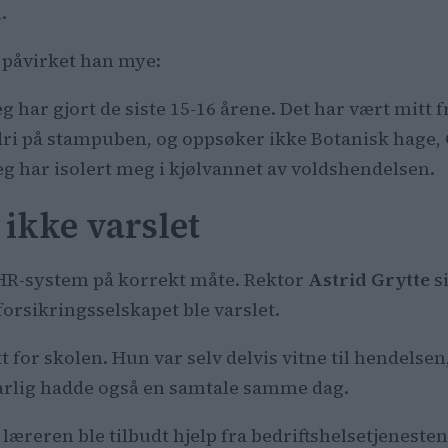
n
.
 påvirket han mye:
eg har gjort de siste 15-16 årene. Det har vært mitt 
 aldri på stampuben, og oppsøker ikke Botanisk hage,
t jeg har isolert meg i kjølvannet av voldshendelsen.
 ikke varslet
 HR-system på korrekt måte. Rektor
Astrid Grytte
si
forsikringsselskapet ble varslet.
 for skolen. Hun var selv delvis vitne til hendelse
varlig hadde også en samtale samme dag.
læreren ble tilbudt hjelp fra bedriftshelsetjenesten