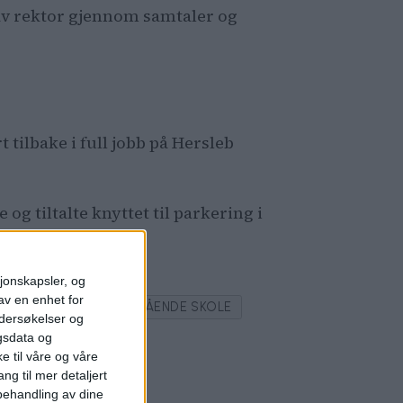
så av rektor gjennom samtaler og
 tilbake i full jobb på Hersleb
g tiltalte knyttet til parkering i
sjonskapsler, og
av en enhet for
T
HERSLEB VIDEREGÅENDE SKOLE
ndersøkelser og
gsdata og
e til våre og våre
ng til mer detaljert
ehandling av dine