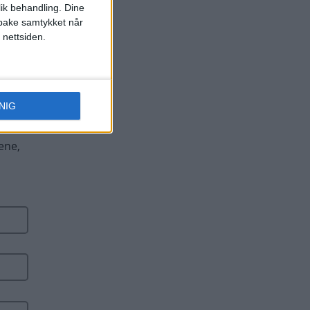
lik behandling. Dine
ilbake samtykket når
 nettsiden.
NIG