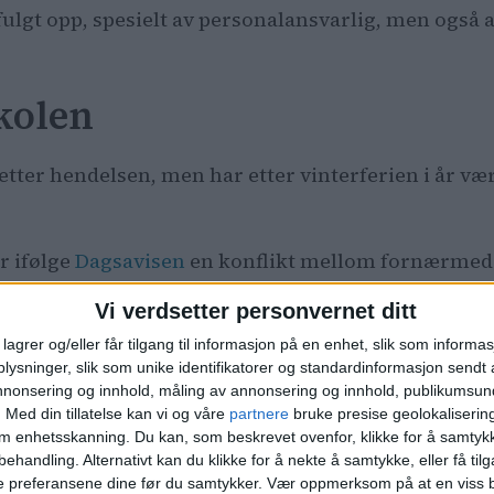
ett fulgt opp, spesielt av personalansvarlig, men og
skolen
tter hendelsen, men har etter vinterferien i år vært
r ifølge
Dagsavisen
en konflikt mellom fornærmede o
Vi verdsetter personvernet ditt
lagrer og/eller får tilgang til informasjon på en enhet, slik som informa
ysninger, slik som unike identifikatorer og standardinformasjon sendt 
YTTE
BYDEL GAMLE OSLO
DAN VEGARD HANSEN
NYHE
annonsering og innhold, måling av annonsering og innhold, publikumsu
.
Med din tillatelse kan vi og våre
partnere
bruke presise geolokaliserin
om enhetsskanning. Du kan, som beskrevet ovenfor, klikke for å samtykk
behandling. Alternativt kan du klikke for å nekte å samtykke, eller få tilga
e preferansene dine før du samtykker.
Vær oppmerksom på at en viss b