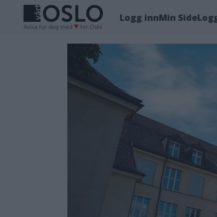
Logg inn
Min Side
Log