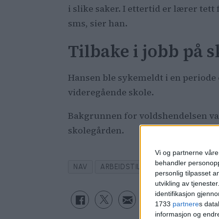
i slike saker. I ettertid er lærer t
sms, sier han.
Tilbake i jobb på 
Hansen ble sykemeldt i en periode e
videregående skole.
Bakgrunnen for voldshendelsen va
skolegården.
Vi og partnerne våre 
behandler personoppl
NAV
ARBEIDSTILSYNET
ASTRID GR
personlig tilpasset 
utvikling av tjenester
identifikasjon gjenn
1733
partnere
s data
informasjon og endr