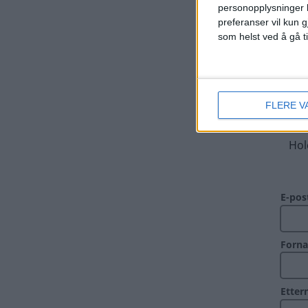
personopplysninger k
preferanser vil kun g
som helst ved å gå t
FLERE V