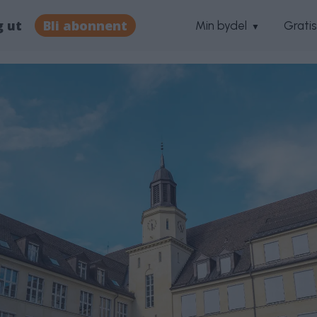
g ut
Bli abonnent
Min bydel
Grati