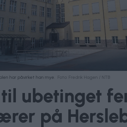
olen har påvirket han mye.
Foto: Fredrik Hagen / NTB
til ubetinget fe
ærer på Hersleb