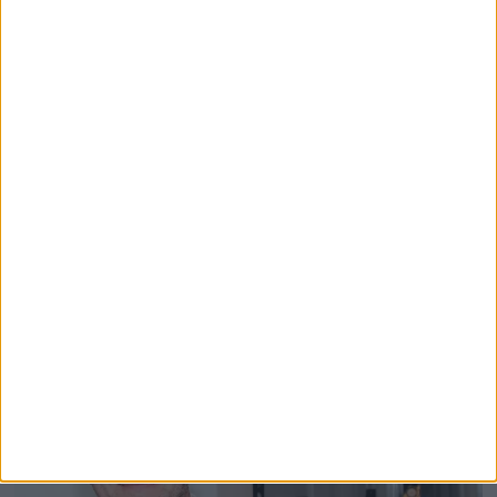
Kommunal etat brukte 18
millioner på garderober
som aldri ble bygget