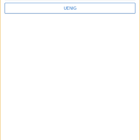
UENIG
Lindeberg får en ny selvbetjent
minigjenbruksstasjon
På grunn av
smittesituasjonen er