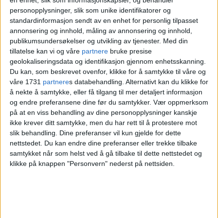
Etaten som håndterer søpla di
personopplysninger, slik som unike identifikatorer og
standardinformasjon sendt av en enhet for personlig tilpasset
har lyst ut toppjobben: Dagens
annonsering og innhold, måling av annonsering og innhold,
publikumsundersøkelser og utvikling av tjenester.
Med din
direktør søker sin egen jobb
tillatelse kan vi og våre
partnere
bruke presise
geolokaliseringsdata og identifikasjon gjennom enhetsskanning.
Du kan, som beskrevet ovenfor, klikke for å samtykke til våre og
våre 1731
partnere
s databehandling. Alternativt kan du klikke for
å nekte å samtykke, eller få tilgang til mer detaljert informasjon
og endre preferansene dine før du samtykker.
Vær oppmerksom
på at en viss behandling av dine personopplysninger kanskje
ikke krever ditt samtykke, men du har rett til å protestere mot
slik behandling. Dine preferanser vil kun gjelde for dette
nettstedet. Du kan endre dine preferanser eller trekke tilbake
samtykket når som helst ved å gå tilbake til dette nettstedet og
Trolig ren flaks at ingen ansatte
klikke på knappen "Personvern" nederst på nettsiden.
er skadd: – Vi har hatt 200 større
eksplosjoner i kjelene på
Haraldrud