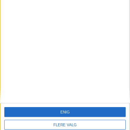
Byens renovatører skal endelig bli
kvitt de digre nøkkelknippene
sine
ENIG
FLERE VALG