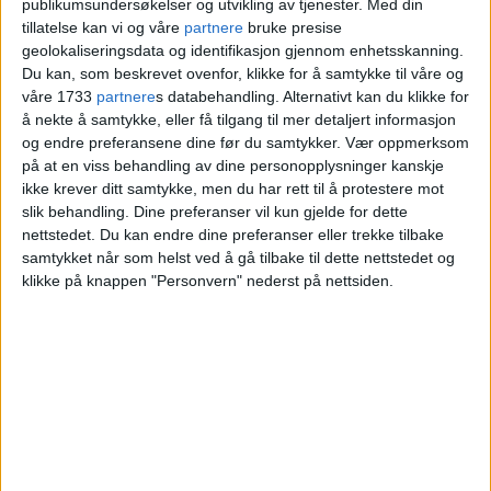
publikumsundersøkelser og utvikling av tjenester.
Med din
tillatelse kan vi og våre
partnere
bruke presise
geolokaliseringsdata og identifikasjon gjennom enhetsskanning.
Du kan, som beskrevet ovenfor, klikke for å samtykke til våre og
våre 1733
partnere
s databehandling. Alternativt kan du klikke for
å nekte å samtykke, eller få tilgang til mer detaljert informasjon
og endre preferansene dine før du samtykker.
Vær oppmerksom
på at en viss behandling av dine personopplysninger kanskje
ikke krever ditt samtykke, men du har rett til å protestere mot
slik behandling. Dine preferanser vil kun gjelde for dette
nettstedet. Du kan endre dine preferanser eller trekke tilbake
samtykket når som helst ved å gå tilbake til dette nettstedet og
Bompengemotstander
klikke på knappen "Personvern" nederst på nettsiden.
Cecilie Lyngby åpner for
bompenger