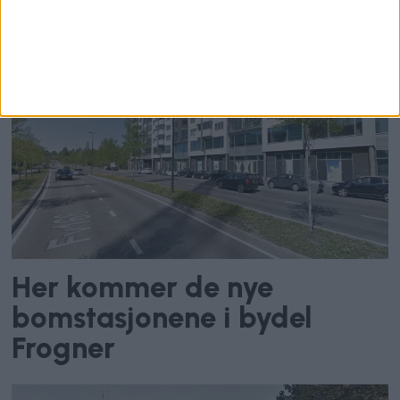
bomstasjonene i bydel St.
Hanshaugen
Her kommer de nye
bomstasjonene i bydel
Frogner