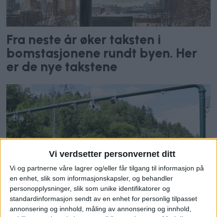
Fra neste år øker taksten i
bomstasjonene rundt byen. Her
er de nye takstene
Vi verdsetter personvernet ditt
Vi og partnerne våre lagrer og/eller får tilgang til informasjon på
en enhet, slik som informasjonskapsler, og behandler
personopplysninger, slik som unike identifikatorer og
Nå oppheves dette kravet til
standardinformasjon sendt av en enhet for personlig tilpasset
bilistene i bomstasjonene
annonsering og innhold, måling av annonsering og innhold,