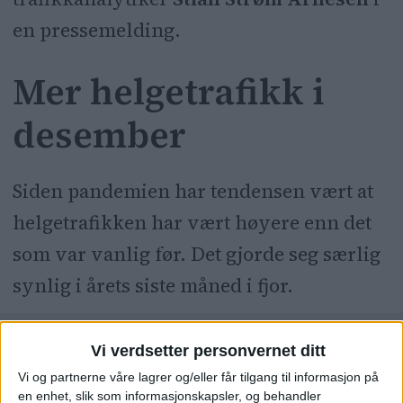
en pressemelding.
Mer helgetrafikk i
desember
Siden pandemien har tendensen vært at
helgetrafikken har vært høyere enn det
som var vanlig før. Det gjorde seg særlig
synlig i årets siste måned i fjor.
Vi verdsetter personvernet ditt
Vi og partnerne våre lagrer og/eller får tilgang til informasjon på
en enhet, slik som informasjonskapsler, og behandler