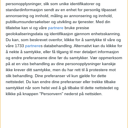
personopplysninger, slik som unike identifikatorer og
standardinformasjon sendt av en enhet for personlig tilpasset
annonsering og innhold, måling av annonsering og innhold,
publikumsundersøkelser og utvikling av tjenester.
Med din
tillatelse kan vi og våre
partnere
bruke presise
geolokaliseringsdata og identifikasjon gjennom enhetsskanning.
Oppklarer misforståelse.
Du kan, som beskrevet ovenfor, klikke for å samtykke til våre og
Dette gikk bompengene
våre 1733
partnere
s databehandling. Alternativt kan du klikke for
å nekte å samtykke, eller få tilgang til mer detaljert informasjon
våre til i 2024. Her er hele
og endre preferansene dine før du samtykker.
Vær oppmerksom
oversikten
på at en viss behandling av dine personopplysninger kanskje
ikke krever ditt samtykke, men du har rett til å protestere mot
slik behandling. Dine preferanser vil kun gjelde for dette
nettstedet. Du kan endre dine preferanser eller trekke tilbake
Det ble i desember registrert 31 millioner
samtykket når som helst ved å gå tilbake til dette nettstedet og
passeringer i Fjellinjens bomstasjoner,
klikke på knappen "Personvern" nederst på nettsiden.
opp fra 30,2 millioner passeringer i
desember 2023, og helgetrafikken økte
med hele 9 prosent mot året før denne