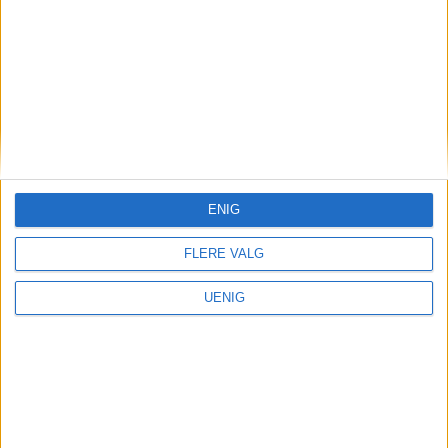
Næringsliv
Nå stenger denne store og
populære butikken «midt i
smørøyet»: – Veldig trist
ENIG
FLERE VALG
UENIG