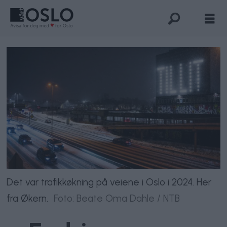
Det var tra­fikk­øk­ning på vei­ene i Oslo i 2024. Her
fra Økern.
Foto: Beate Oma Dahle / NTB