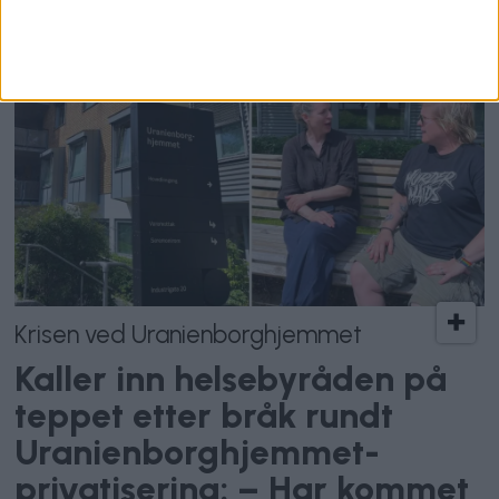
Krisen ved Uranienborghjemmet
Kaller inn helsebyråden på
teppet etter bråk rundt
Uranienborghjemmet-
privatisering: – Har kommet