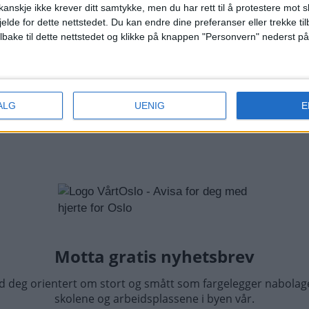
ar unnagjort omkring klokken 10.00 da veien var ryddet
anskje ikke krever ditt samtykke, men du har rett til å protestere mot s
jelde for dette nettstedet. Du kan endre dine preferanser eller trekke t
te operasjonslederen da.
ilbake til dette nettstedet og klikke på knappen "Personvern" nederst på
IKKUHELL
SENTRUM
OSLO POLITIDISTRIKT
NOTIS
ALG
UENIG
E