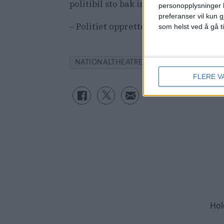
politibil sto bak inntil bergingen v
personopplysninger k
preferanser vil kun g
– Politiet oppretter sak, oppsummer
som helst ved å gå t
NATIONALTHEATRET
TRIKKEN
TRAF
FLERE V