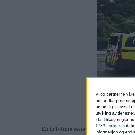
Vi og partnerne våre 
behandler personoppl
personlig tilpasset 
utvikling av tjenester
Omkring klokken 10
identifikasjon gjenn
1733
partnere
s data
En halvtime senere kom bergingsbil ti
informasjon og endr