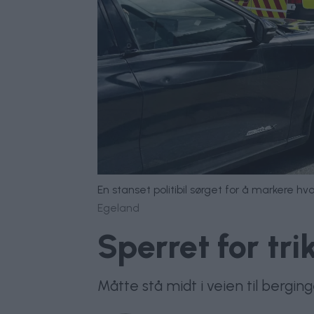
En stanset politibil sørget for å markere h
Egeland
Sperret for tr
Måtte stå midt i veien til bergin