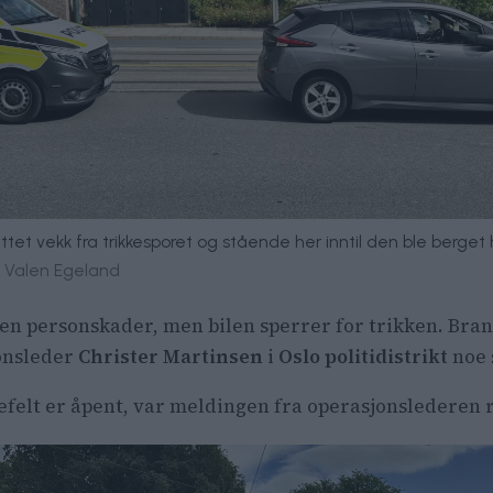
yttet vekk fra trikkesporet og stående her inntil den ble berget 
ri Valen Egeland
gen personskader, men bilen sperrer for trikken. Bra
jonsleder
Christer Martinsen
i
Oslo politidistrikt
noe 
ørefelt er åpent, var meldingen fra operasjonslederen 