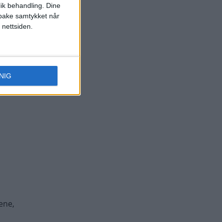
.
lik behandling. Dine
ilbake samtykket når
 nettsiden.
NIG