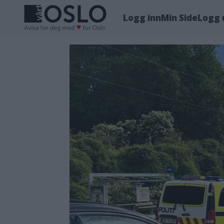
Logg inn
Min Side
Logg 