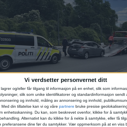
Vi verdsetter personvernet ditt
lagrer og/eller får tilgang til informasjon på en enhet, slik som informa
ysninger, slik som unike identifikatorer og standardinformasjon sendt 
annonsering og innhold, måling av annonsering og innhold, publikumsu
.
Med din tillatelse kan vi og våre
partnere
bruke presise geolokaliserin
.00 ble bilen hentet av bergingsbil.
Foto: Ingri Valen Egeland
om enhetsskanning. Du kan, som beskrevet ovenfor, klikke for å samtykk
behandling. Alternativt kan du klikke for å nekte å samtykke, eller få tilga
l stedet for å fjerne den aktuelle bilen som da sto mi
e preferansene dine før du samtykker.
Vær oppmerksom på at en viss b