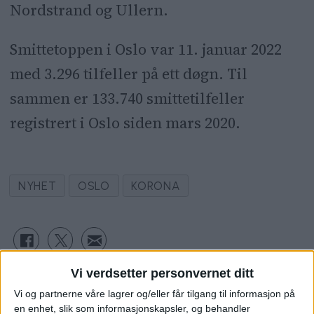
Nordstrand og Ullern.
Smittetoppen i Oslo var 11. januar 2022
med 3.296 tilfeller på ett døgn. Til
sammen er 133.740 smittetilfeller
registrert i Oslo siden mars 2020.
NYHET
OSLO
KORONA
Vi verdsetter personvernet ditt
Vi og partnerne våre lagrer og/eller får tilgang til informasjon på
en enhet, slik som informasjonskapsler, og behandler