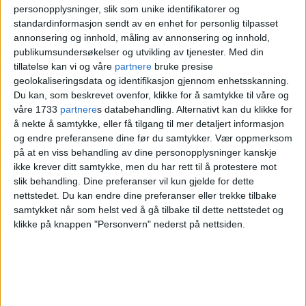
personopplysninger, slik som unike identifikatorer og
standardinformasjon sendt av en enhet for personlig tilpasset
annonsering og innhold, måling av annonsering og innhold,
publikumsundersøkelser og utvikling av tjenester.
Med din
tillatelse kan vi og våre
partnere
bruke presise
geolokaliseringsdata og identifikasjon gjennom enhetsskanning.
Du kan, som beskrevet ovenfor, klikke for å samtykke til våre og
våre 1733
partnere
s databehandling. Alternativt kan du klikke for
å nekte å samtykke, eller få tilgang til mer detaljert informasjon
og endre preferansene dine før du samtykker.
Vær oppmerksom
på at en viss behandling av dine personopplysninger kanskje
ikke krever ditt samtykke, men du har rett til å protestere mot
slik behandling. Dine preferanser vil kun gjelde for dette
nettstedet. Du kan endre dine preferanser eller trekke tilbake
samtykket når som helst ved å gå tilbake til dette nettstedet og
klikke på knappen "Personvern" nederst på nettsiden.