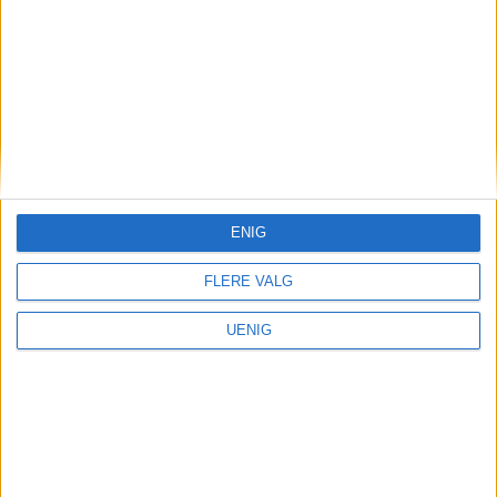
Varsel om sultne beboere
som legges tidlig:
Helsebyråd lener seg på
etat som sier sykehjemmet
drives «forsvarlig»
ENIG
FLERE VALG
UENIG