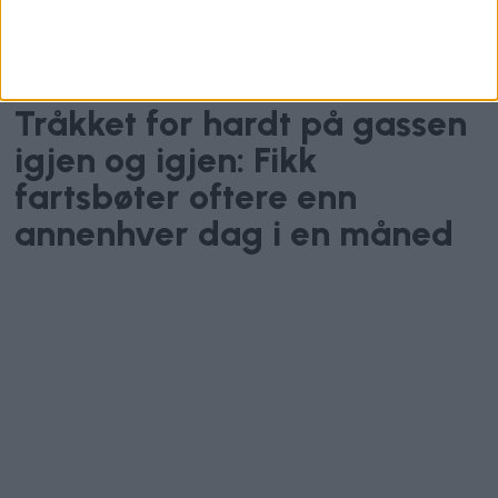
Råkjøring
Tråkket for hardt på gassen
igjen og igjen: Fikk
fartsbøter oftere enn
annenhver dag i en måned