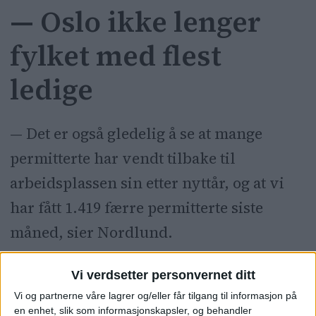
— Oslo ikke lenger
fylket med flest
ledige
— Det er også gledelig å se at mange
permitterte har vendt tilbake til
arbeidsplassen sin etter nyttår, og at vi
har fått 1.419 færre permitterte siste
måned, sier Nordlund.
Det betyr at både ledighetstallet of
Vi verdsetter personvernet ditt
antallet permitterte nærmer seg nivået
Vi og partnerne våre lagrer og/eller får tilgang til informasjon på
en enhet, slik som informasjonskapsler, og behandler