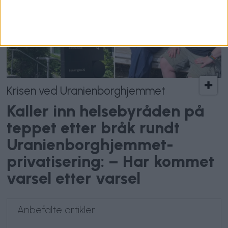
Krisen ved Uranienborghjemmet
Kaller inn helsebyråden på
teppet etter bråk rundt
Uranienborghjemmet-
privatisering: – Har kommet
varsel etter varsel
Anbefalte artikler