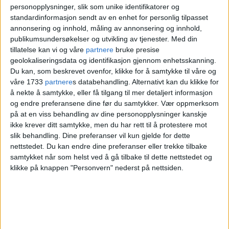
som var før pandemien.
personopplysninger, slik som unike identifikatorer og
standardinformasjon sendt av en enhet for personlig tilpasset
annonsering og innhold, måling av annonsering og innhold,
I alt er 2,5 prosent av arbeidsstyrken i
publikumsundersøkelser og utvikling av tjenester.
Med din
hovedstaden helt ledige, mens 1,3
tillatelse kan vi og våre
partnere
bruke presise
geolokaliseringsdata og identifikasjon gjennom enhetsskanning.
prosent er delvis ledige.
Du kan, som beskrevet ovenfor, klikke for å samtykke til våre og
våre 1733
partnere
s databehandling. Alternativt kan du klikke for
å nekte å samtykke, eller få tilgang til mer detaljert informasjon
og endre preferansene dine før du samtykker.
Vær oppmerksom
på at en viss behandling av dine personopplysninger kanskje
ikke krever ditt samtykke, men du har rett til å protestere mot
slik behandling. Dine preferanser vil kun gjelde for dette
nettstedet. Du kan endre dine preferanser eller trekke tilbake
samtykket når som helst ved å gå tilbake til dette nettstedet og
klikke på knappen "Personvern" nederst på nettsiden.