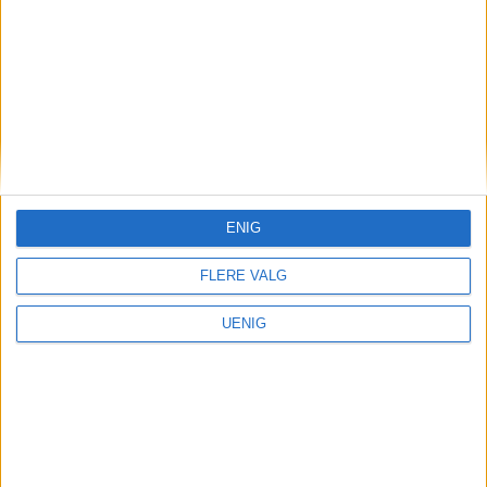
gikk det etter Oslos priskutt
for bilister
ENIG
FLERE VALG
UENIG
Næringsliv
Nå stenger denne store og