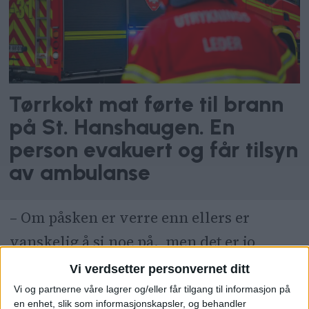
Tørrkokt mat førte til brann
på St. Hanshaugen. En
person evakuert og får tilsyn
av ambulanse
– Om påsken er verre enn ellers er
vanskelig å si noe på, men det er jo
mange som reiser vekk i disse dager.
Vi verdsetter personvernet ditt
Samtidig blir det også litt mer fest og
Vi og partnerne våre lagrer og/eller får tilgang til informasjon på
en enhet, slik som informasjonskapsler, og behandler