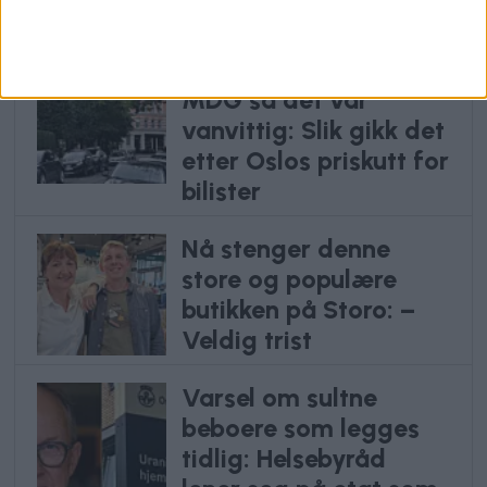
Vålerenga
Frp kalte det julegave.
MDG sa det var
vanvittig: Slik gikk det
etter Oslos priskutt for
bilister
Nå stenger denne
store og populære
butikken på Storo: –
Veldig trist
Varsel om sultne
beboere som legges
tidlig: Helsebyråd