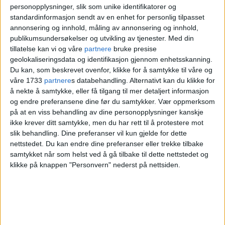
moro for dem som faktisk er hjemme i
personopplysninger, slik som unike identifikatorer og
standardinformasjon sendt av en enhet for personlig tilpasset
Oslo, sier vaktkommandør hos
annonsering og innhold, måling av annonsering og innhold,
brannvesenet,
Glenn Gulbrandsen
.
publikumsundersøkelser og utvikling av tjenester.
Med din
tillatelse kan vi og våre
partnere
bruke presise
geolokaliseringsdata og identifikasjon gjennom enhetsskanning.
Når VårtOslo kontakter brannsentralen
Du kan, som beskrevet ovenfor, klikke for å samtykke til våre og
våre 1733
partnere
s databehandling. Alternativt kan du klikke for
skjærtorsdag, sier Gulbrandsen at
å nekte å samtykke, eller få tilgang til mer detaljert informasjon
begynnelsen på påsken likevel har vært
og endre preferansene dine før du samtykker.
Vær oppmerksom
på at en viss behandling av dine personopplysninger kanskje
lovende.
ikke krever ditt samtykke, men du har rett til å protestere mot
slik behandling. Dine preferanser vil kun gjelde for dette
nettstedet. Du kan endre dine preferanser eller trekke tilbake
– Det har vært unormalt stille denne
samtykket når som helst ved å gå tilbake til dette nettstedet og
torsdagen, så det har vært en god dag.
klikke på knappen "Personvern" nederst på nettsiden.
Når vi har lite å gjøre har folk i Oslo det
bedre. Samtidig blir det mer fest og moro
de kommende dagene, så det er vanskelig