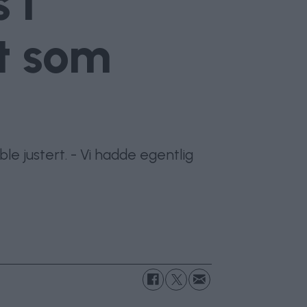
 i
ut som
le justert. - Vi hadde egentlig