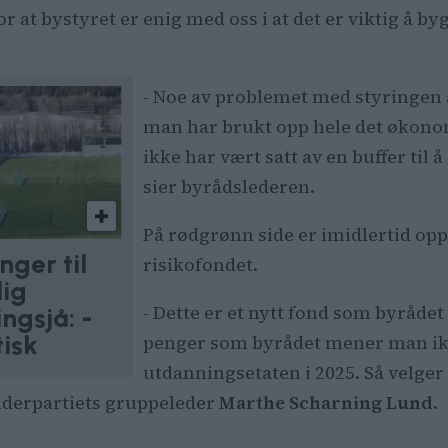
r at bystyret er enig med oss i at det er viktig å by
- Noe av problemet med styringen av
man har brukt opp hele det økono
ikke har vært satt av en buffer til
sier byrådslederen.
På rødgrønn side er imidlertid op
nger til
risikofondet.
lig
- Dette er et nytt fond som byrådet 
ngsjå: -
tisk
penger som byrådet mener man ikk
utdanningsetaten i 2025. Så velger 
eiderpartiets gruppeleder
Marthe Scharning Lund
.