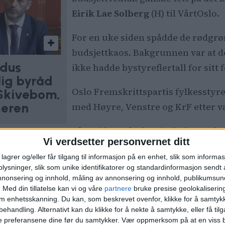
Eirik Lae Solberg
(H) til VårtOslo.
For en uke siden spådde de rødgr
budsjettkaos. Bakgrunnen var at d
dus
ikke hadde bystyreflertall for sitt 
lig byråd
Oslo Fremskrittspartis fylkesstyr
 Skivebom,
deren
med Høyre, Venstre og KrF etter va
På et tidspunkt før sist helg var 
Vi verdsetter personvernet ditt
ed de tre andre borgerlige bystyregruppene.
lagrer og/eller får tilgang til informasjon på en enhet, slik som informa
ysninger, slik som unike identifikatorer og standardinformasjon sendt 
annonsering og innhold, måling av annonsering og innhold, publikumsu
.
Med din tillatelse kan vi og våre
partnere
bruke presise geolokaliserin
om enhetsskanning. Du kan, som beskrevet ovenfor, klikke for å samtykk
el ville forhandle. Men i helgen ble det igjen brudd
behandling. Alternativt kan du klikke for å nekte å samtykke, eller få tilga
e preferansene dine før du samtykker.
Vær oppmerksom på at en viss b