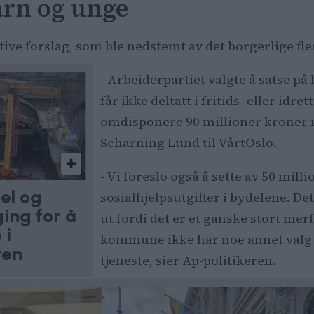
barn og unge
ative forslag, som ble nedstemt av det borgerlige fler
- Arbeiderpartiet valgte å satse p
får ikke deltatt i fritids- eller idret
omdisponere 90 millioner kroner n
Scharning Lund til VårtOslo.
- Vi foreslo også å sette av 50 mill
el og
sosialhjelpsutgifter i bydelene. De
ing for å
ut fordi det er et ganske stort me
 i
kommune ikke har noe annet valg f
ten
tjeneste, sier Ap-politikeren.