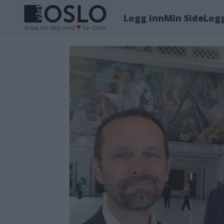
Logg inn
Min Side
Log