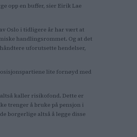
gge opp en buffer, sier Eirik Lae
 Oslo i tidligere år har vært at
miske handlingsrommet. Og at det
 å håndtere uforutsette hendelser,
posisjonspartiene lite fornøyd med
altså kaller risikofond. Dette er
e trenger å bruke på pensjon i
de borgerlige altså å legge disse