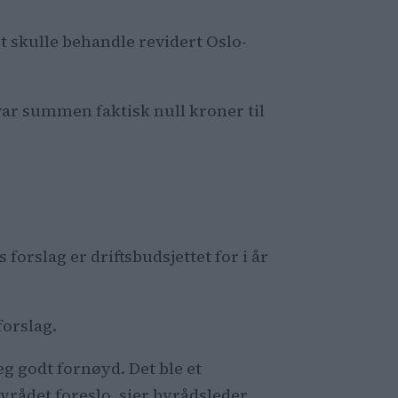
t skulle behandle revidert Oslo-
ar summen faktisk null kroner til
forslag er driftsbudsjettet for i år
forslag.
jeg godt fornøyd. Det ble et
byrådet foreslo, sier byrådsleder