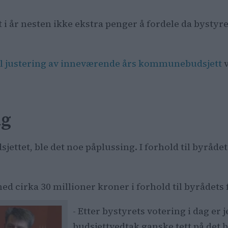
 i år nesten ikke ekstra penger å fordele da bystyre
il justering av inneværende års kommunebudsjett
v
ag
ttet, ble det noe påplussing. I forhold til byrådets 
ed cirka 30 millioner kroner i forhold til byrådets 
- Etter bystyrets votering i dag er 
budsjettvedtak ganske tett på det 