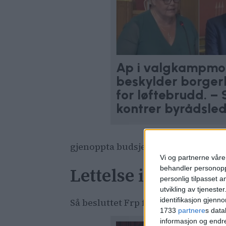
Ap i valgkampmo
beskylder borger
for løftebrudd. –
kontrer byrådsle
gjenoppta budsjettforhandlinger m
Vi og partnerne våre 
Lettelse i Høyre
behandler personoppl
personlig tilpasset 
utvikling av tjenester
identifikasjon gjenn
Så besluttet Frp fredag at de likev
1733
partnere
s data
informasjon og endr