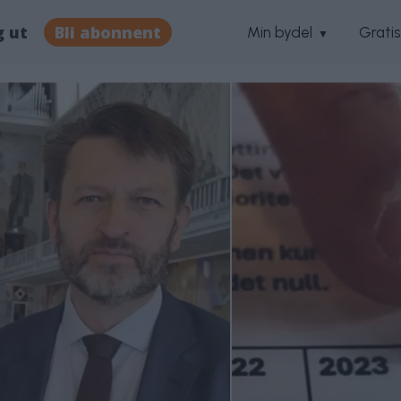
g ut
Bli abonnent
Min bydel
Grati