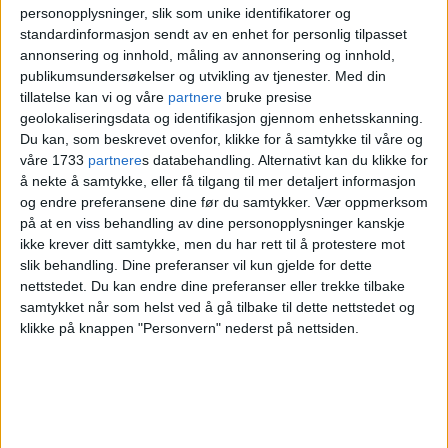
personopplysninger, slik som unike identifikatorer og
standardinformasjon sendt av en enhet for personlig tilpasset
annonsering og innhold, måling av annonsering og innhold,
publikumsundersøkelser og utvikling av tjenester.
Med din
Direktør i næringsetaten, Gunnhild Haugen
Foto:
tillatelse kan vi og våre
partnere
bruke presise
geolokaliseringsdata og identifikasjon gjennom enhetsskanning.
Oslo kommune / næringsetaten
Du kan, som beskrevet ovenfor, klikke for å samtykke til våre og
våre 1733
partnere
s databehandling. Alternativt kan du klikke for
å nekte å samtykke, eller få tilgang til mer detaljert informasjon
Ved
Vålerenga bar
i Åkerbergveien var
og endre preferansene dine før du samtykker.
Vær oppmerksom
smittevern ikke overholdt, mener
på at en viss behandling av dine personopplysninger kanskje
ikke krever ditt samtykke, men du har rett til å protestere mot
kontrollørene fra næringsetaten.
slik behandling. Dine preferanser vil kun gjelde for dette
nettstedet. Du kan endre dine preferanser eller trekke tilbake
samtykket når som helst ved å gå tilbake til dette nettstedet og
— Det eneste kontrollørene kunne
klikke på knappen "Personvern" nederst på nettsiden.
dokumentere av smittevern var en flaske
antibac plassert på baren, står det i
begrunnelsen sendt fra etaten til