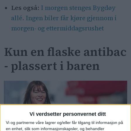
Les også:
I morgen stenges Bygdøy
allé. Ingen biler får kjøre gjennom i
morgen- og ettermiddagsrushet
Kun en flaske antibac
- plassert i baren
Vi verdsetter personvernet ditt
Vi og partnerne våre lagrer og/eller får tilgang til informasjon på
en enhet, slik som informasjonskapsler, og behandler