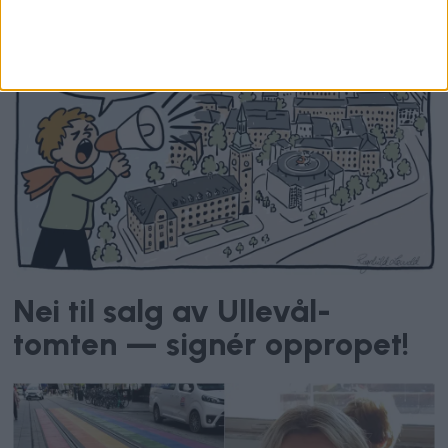
Nei til salg av Ullevål-
tomten — signér oppropet!