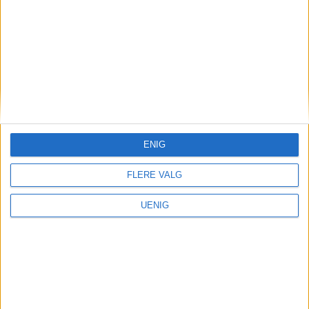
STUDENTMELDING
VELFERDSTINGET I OSLO OG AKERSHUS
ENIG
FLERE VALG
UENIG