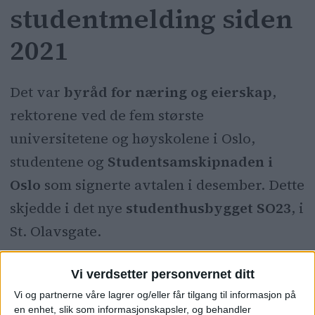
studentmelding siden
2021
Det var
byråd for næring og eierskap
,
rektorene ved de fem største
universitetene og høyskolene i Oslo,
studentene og
Studentsamskipnaden i
Oslo
som signerte avtalen i desember. Dette
skjedde i det nye
studenthusbygget SO23
, i
St. Olavsgate.
Vi verdsetter personvernet ditt
Vi og partnerne våre lagrer og/eller får tilgang til informasjon på
en enhet, slik som informasjonskapsler, og behandler