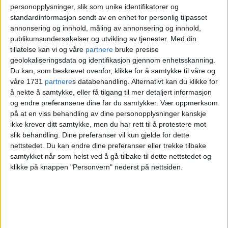
personopplysninger, slik som unike identifikatorer og
standardinformasjon sendt av en enhet for personlig tilpasset
annonsering og innhold, måling av annonsering og innhold,
publikumsundersøkelser og utvikling av tjenester.
Med din
tillatelse kan vi og våre
partnere
bruke presise
geolokaliseringsdata og identifikasjon gjennom enhetsskanning.
Du kan, som beskrevet ovenfor, klikke for å samtykke til våre og
Byens 80 000 studenter har
våre 1731
partnere
s databehandling. Alternativt kan du klikke for
å nekte å samtykke, eller få tilgang til mer detaljert informasjon
manglet et felles
og endre preferansene dine før du samtykker.
Vær oppmerksom
på at en viss behandling av dine personopplysninger kanskje
samlingssted i sentrum. Nå
ikke krever ditt samtykke, men du har rett til å protestere mot
slik behandling. Dine preferanser vil kun gjelde for dette
kommer snart Oslos nye
nettstedet. Du kan endre dine preferanser eller trekke tilbake
samtykket når som helst ved å gå tilbake til dette nettstedet og
studenthus
klikke på knappen "Personvern" nederst på nettsiden.
– En studentmelding handler i bunn og
grunn om å finne ut hva som er situasjonen