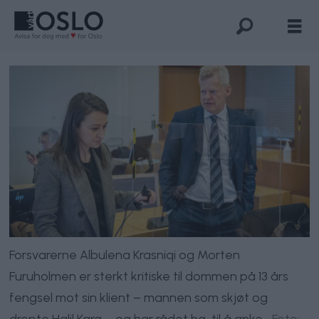
Forsvarerne Albulena Krasniqi og Morten
Furuholmen er sterkt kritiske til dommen på 13 års
fengsel mot sin klient – mannen som skjøt og
drepte Halil Kara – og har rådet ha, til å anke.
Foto: