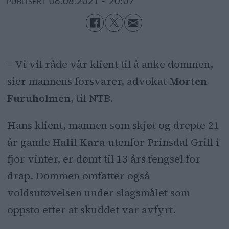
06.08.2021 - 20:07
PUBLISERT
– Vi vil råde vår klient til å anke dommen,
sier mannens forsvarer, advokat
Morten
Furuholmen
, til NTB.
Hans klient, mannen som skjøt og drepte 21
år gamle
Halil Kara
utenfor Prinsdal Grill i
fjor vinter, er dømt til 13 års fengsel for
drap. Dommen omfatter også
voldsutøvelsen under slagsmålet som
oppsto etter at skuddet var avfyrt.