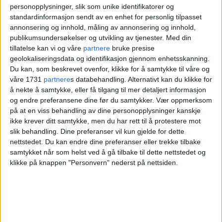
Tre dømt for drapet
personopplysninger, slik som unike identifikatorer og
standardinformasjon sendt av en enhet for personlig tilpasset
annonsering og innhold, måling av annonsering og innhold,
publikumsundersøkelser og utvikling av tjenester.
Med din
Tre unge menn er nå dømt for drapet og
tillatelse kan vi og våre
partnere
bruke presise
medvirkning til det, mens én er dømt for
geolokaliseringsdata og identifikasjon gjennom enhetsskanning.
Du kan, som beskrevet ovenfor, klikke for å samtykke til våre og
etterfølgende bistand ved å kjøre
våre 1731
partnere
s databehandling. Alternativt kan du klikke for
hovedmannen over grensen og videre til
å nekte å samtykke, eller få tilgang til mer detaljert informasjon
og endre preferansene dine før du samtykker.
Vær oppmerksom
Göteborg:
på at en viss behandling av dine personopplysninger kanskje
ikke krever ditt samtykke, men du har rett til å protestere mot
* Skytteren (21): 13 års fengsel for drap og
slik behandling. Dine preferanser vil kun gjelde for dette
nettstedet. Du kan endre dine preferanser eller trekke tilbake
grov kroppsskade.
samtykket når som helst ved å gå tilbake til dette nettstedet og
klikke på knappen "Personvern" nederst på nettsiden.
* Våpenleverandøren (22): Elleve års
fengsel for medvirkning til drap, samt for
to ganger å ha hatt våpen på offentlig sted.