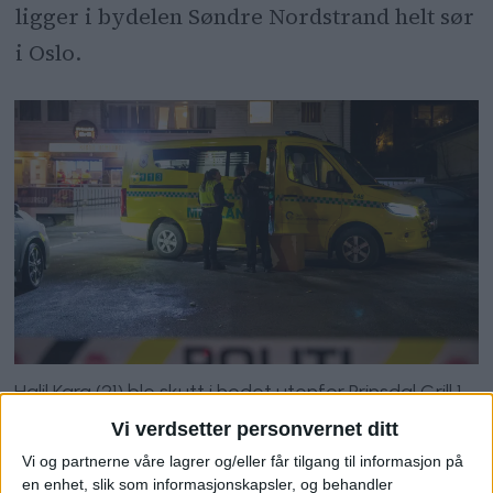
ligger i bydelen Søndre Nordstrand helt sør
i Oslo.
Halil Kara (21) ble skutt i hodet utenfor Prinsdal Grill 1.
januar i fjor. Kort tid etter ble han erklært død.
Foto:
Vi verdsetter personvernet ditt
Terje Pedersen / NTB
Vi og partnerne våre lagrer og/eller får tilgang til informasjon på
en enhet, slik som informasjonskapsler, og behandler