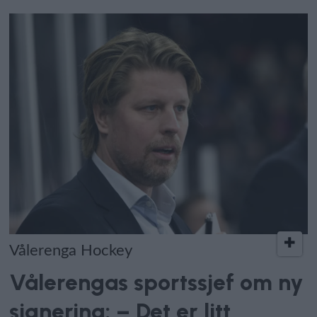
Vålerenga Hockey
Vålerengas sportssjef om ny
signering: – Det er litt