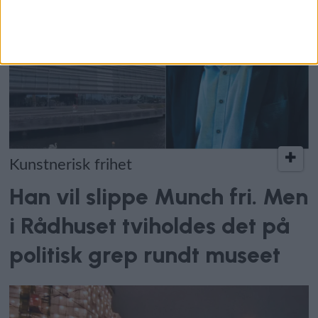
Kunstnerisk frihet
Han vil slippe Munch fri. Men
i Rådhuset tviholdes det på
politisk grep rundt museet