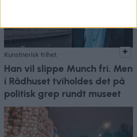
Kunstnerisk frihet
Han vil slippe Munch fri. Men
i Rådhuset tviholdes det på
politisk grep rundt museet