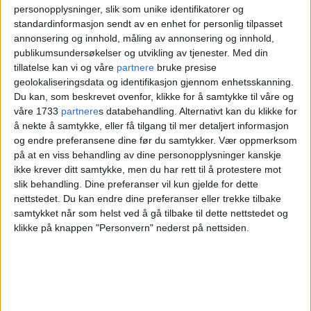
— Og gir en opplæring til de ansatte som
personopplysninger, slik som unike identifikatorer og
standardinformasjon sendt av en enhet for personlig tilpasset
ikke tar mer ansvar enn de gjør! Det skulle
annonsering og innhold, måling av annonsering og innhold,
publikumsundersøkelser og utvikling av tjenester.
Med din
ikke forundre meg om de tar i maten med
tillatelse kan vi og våre
partnere
bruke presise
møkk på hendene også, skrev Silje.
geolokaliseringsdata og identifikasjon gjennom enhetsskanning.
Du kan, som beskrevet ovenfor, klikke for å samtykke til våre og
våre 1733
partnere
s databehandling. Alternativt kan du klikke for
— Og greit å sjekke benker for bakterier
å nekte å samtykke, eller få tilgang til mer detaljert informasjon
der også. Uholdbart, skrev hun og trodde
og endre preferansene dine før du samtykker.
Vær oppmerksom
på at en viss behandling av dine personopplysninger kanskje
Mattilsynet ville ta affære.
ikke krever ditt samtykke, men du har rett til å protestere mot
slik behandling. Dine preferanser vil kun gjelde for dette
nettstedet. Du kan endre dine preferanser eller trekke tilbake
samtykket når som helst ved å gå tilbake til dette nettstedet og
klikke på knappen "Personvern" nederst på nettsiden.