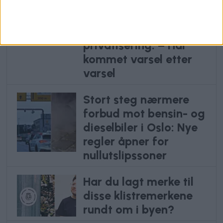
teppet etter bråk
rundt
Uranienborghjemmet-
privatisering: – Har
kommet varsel etter
varsel
Stort steg nærmere
forbud mot bensin- og
dieselbiler i Oslo: Nye
regler åpner for
nullutslipssoner
Har du lagt merke til
disse klistremerkene
rundt om i byen?