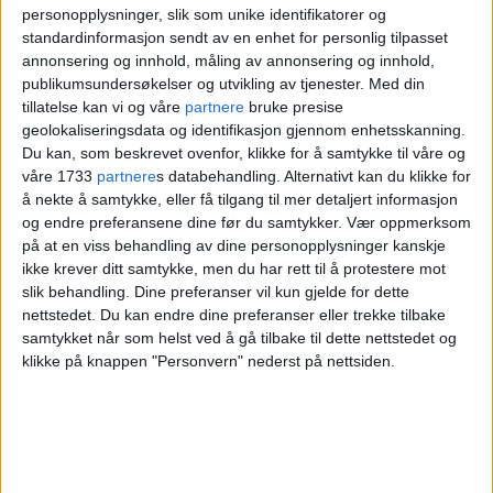
personopplysninger, slik som unike identifikatorer og
vaksinemotstanderne skal ha vært
standardinformasjon sendt av en enhet for personlig tilpasset
verbalt utagerende.
annonsering og innhold, måling av annonsering og innhold,
publikumsundersøkelser og utvikling av tjenester.
Med din
tillatelse kan vi og våre
partnere
bruke presise
– De har laget støy og ytret sin motstand
geolokaliseringsdata og identifikasjon gjennom enhetsskanning.
Du kan, som beskrevet ovenfor, klikke for å samtykke til våre og
mot vaksiner, forklarer Sylju.
våre 1733
partnere
s databehandling. Alternativt kan du klikke for
å nekte å samtykke, eller få tilgang til mer detaljert informasjon
Hun sier politiet i første omgang trodde
og endre preferansene dine før du samtykker.
Vær oppmerksom
på at en viss behandling av dine personopplysninger kanskje
det dreide seg om en demonstrasjon som
ikke krever ditt samtykke, men du har rett til å protestere mot
slik behandling. Dine preferanser vil kun gjelde for dette
ikke var meldt inn, men skjønte da de
nettstedet. Du kan endre dine preferanser eller trekke tilbake
ankom stedet, at det dreide seg om noe
samtykket når som helst ved å gå tilbake til dette nettstedet og
klikke på knappen "Personvern" nederst på nettsiden.
annet.
– Vi rykket ut for å ivareta ro og orden,
sier Sylju.