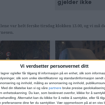
gjelder ikke
tallene var helt ferske tirsdag klokken 13.00, og vi må 
rnesen.
Vi verdsetter personvernet ditt
lagrer og/eller får tilgang til informasjon på en enhet, slik som informa
ysninger, slik som unike identifikatorer og standardinformasjon sendt 
annonsering og innhold, måling av annonsering og innhold, publikumsu
.
Med din tillatelse kan vi og våre
partnere
bruke presise geolokaliserin
om enhetsskanning. Du kan, som beskrevet ovenfor, klikke for å samtykk
behandling. Alternativt kan du klikke for å nekte å samtykke, eller få tilga
nøkaoset i
Statsminister
e preferansene dine før du samtykker.
Vær oppmerksom på at en viss b