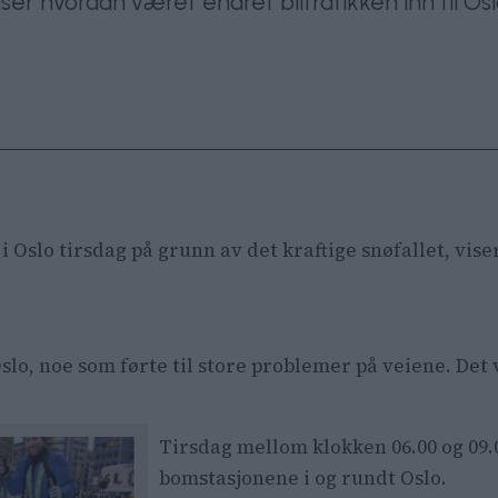
viser hvordan været endret biltrafikken inn til O
 Oslo tirsdag på grunn av det kraftige snøfallet, viser
lo, noe som førte til store problemer på veiene. Det 
Tirsdag mellom klokken 06.00 og 09.0
bomstasjonene i og rundt Oslo.