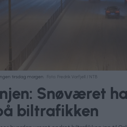
gangen tirsdag morgen.
Foto: Fredrik Varfjell / NTB
llinjen: Snøværet h
å biltrafikken