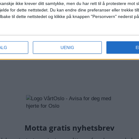
anskje ikke krever ditt samtykke, men du har rett til å protestere mot s
å ski til
Jeg sier som 
jelde for dette nettstedet. Du kan endre dine preferanser eller trekke t
ben
«Måk sjæl»
ilbake til dette nettstedet og klikke på knappen "Personvern" nederst på
ALG
UENIG
E
GANG
FJELLINJEN
NOTIS
BILTRAFIKK
BOMRINGEN