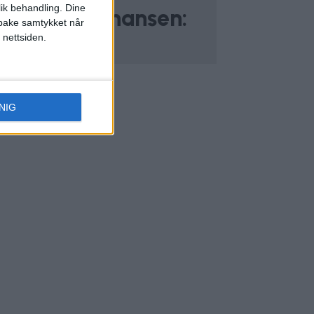
lik behandling. Dine
Raymond Johansen:
ilbake samtykket når
 nettsiden.
NIG