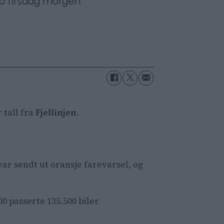
slo tirsdag morgen.
 tall fra
Fjellinjen
.
var sendt ut oransje farevarsel, og
0 passerte 135.500 biler