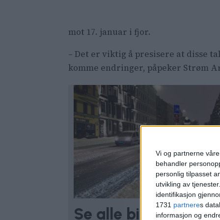
mot 17. januar i fjor.
– Det er viktig å presisere at disse 
komme endringer, påpeker Strøm A
Vi og partnerne våre 
behandler personoppl
personlig tilpasset 
utvikling av tjenester
identifikasjon gjenn
1731
partnere
s data
Se alle bildene fra s
informasjon og endr