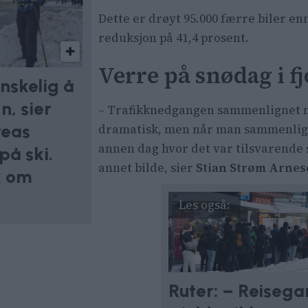
Dette er drøyt 95.000 færre biler enn
reduksjon på 41,4 prosent.
Verre på snødag i fj
nskelig å
, sier
– Trafikknedgangen sammenlignet m
reas
dramatisk, men når man sammenlig
annen dag hvor det var tilsvarende s
på ski.
annet bilde, sier
Stian Strøm Arne
k om
Ruter: – Reisega