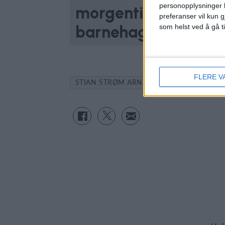
personopplysninger k
morgentimene: Gikk p
preferanser vil kun g
barnehagen og job
som helst ved å gå t
FLERE V
STIAN STRØM ARNESEN
TRAFIKKNED