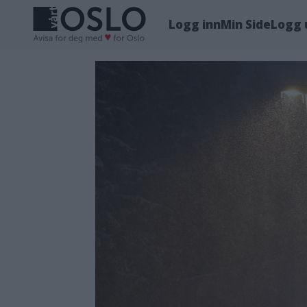
Logg inn
Min Side
Logg 