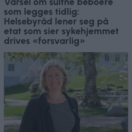
Varsel om sultne beboere
som legges tidlig:
Helsebyråd lener seg på
etat som sier sykehjemmet
drives «forsvarlig»