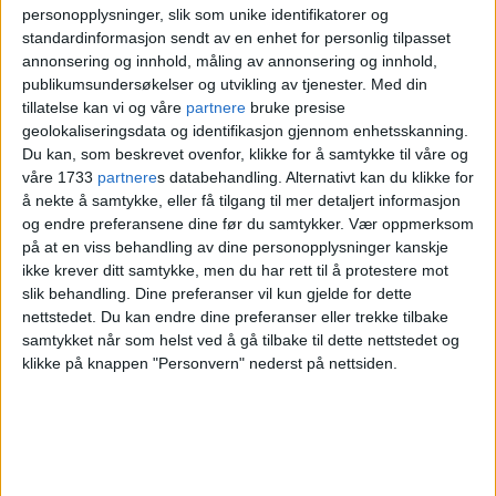
personopplysninger, slik som unike identifikatorer og
standardinformasjon sendt av en enhet for personlig tilpasset
Les også:
Kommunerevisjonen med
annonsering og innhold, måling av annonsering og innhold,
publikumsundersøkelser og utvikling av tjenester.
Med din
knusende dom over brukerstyrt
tillatelse kan vi og våre
partnere
bruke presise
personlig assistanse i Oslo.
– De forstår
geolokaliseringsdata og identifikasjon gjennom enhetsskanning.
Du kan, som beskrevet ovenfor, klikke for å samtykke til våre og
ikke belastningen
våre 1733
partnere
s databehandling. Alternativt kan du klikke for
å nekte å samtykke, eller få tilgang til mer detaljert informasjon
og endre preferansene dine før du samtykker.
Vær oppmerksom
Bekrefter
på at en viss behandling av dine personopplysninger kanskje
ikke krever ditt samtykke, men du har rett til å protestere mot
slik behandling. Dine preferanser vil kun gjelde for dette
milliardsummer
nettstedet. Du kan endre dine preferanser eller trekke tilbake
samtykket når som helst ved å gå tilbake til dette nettstedet og
klikke på knappen "Personvern" nederst på nettsiden.
I årene 2016-20 har Boligbygg ifølge sine
egne årsrapporter brukt drøyt 1,4
milliarder kroner på vedlikehold.