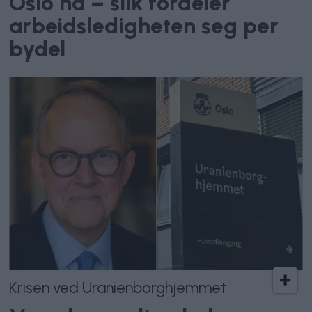
Oslo nå – slik fordeler
arbeidsledigheten seg per
bydel
Krisen ved Uranienborghjemmet