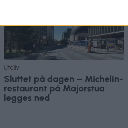
Uteliv
Sluttet på dagen – Michelin-
restaurant på Majorstua
legges ned