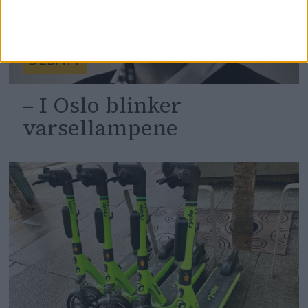
DEBATT
– I Oslo blinker
varsellampene