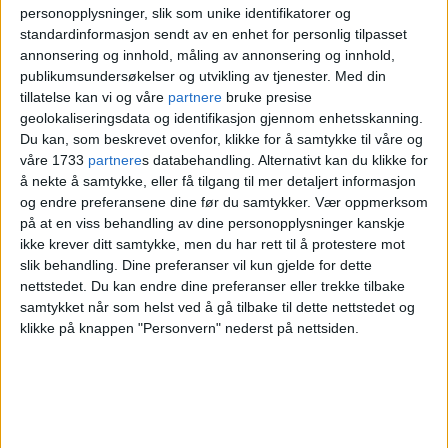
personopplysninger, slik som unike identifikatorer og
standardinformasjon sendt av en enhet for personlig tilpasset
annonsering og innhold, måling av annonsering og innhold,
publikumsundersøkelser og utvikling av tjenester.
Med din
tillatelse kan vi og våre
partnere
bruke presise
geolokaliseringsdata og identifikasjon gjennom enhetsskanning.
Du kan, som beskrevet ovenfor, klikke for å samtykke til våre og
Eivor (22) jobber i en
våre 1733
partnere
s databehandling. Alternativt kan du klikke for
ekstremt populær pop-up
å nekte å samtykke, eller få tilgang til mer detaljert informasjon
og endre preferansene dine før du samtykker.
Vær oppmerksom
butikk. Men om få uker
på at en viss behandling av dine personopplysninger kanskje
pakker hun sammen og
ikke krever ditt samtykke, men du har rett til å protestere mot
slik behandling. Dine preferanser vil kun gjelde for dette
forlater byen
nettstedet. Du kan endre dine preferanser eller trekke tilbake
samtykket når som helst ved å gå tilbake til dette nettstedet og
klikke på knappen "Personvern" nederst på nettsiden.
I Oslo tingrett mandag forklarte tiltalte at
han tre dager før hendelsen ved Ikea ble
oppsøkt hjemme av en norsk-pakistansk