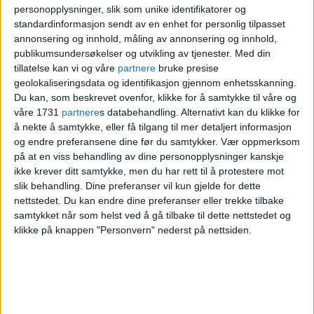
personopplysninger, slik som unike identifikatorer og
standardinformasjon sendt av en enhet for personlig tilpasset
annonsering og innhold, måling av annonsering og innhold,
publikumsundersøkelser og utvikling av tjenester.
Med din
tillatelse kan vi og våre
partnere
bruke presise
geolokaliseringsdata og identifikasjon gjennom enhetsskanning.
� Vi har fortsatt ikke identifisert skytteren, og alle
Du kan, som beskrevet ovenfor, klikke for å samtykke til våre og
observasjoner og opplysninger som kan bidra til
våre 1731
partnere
s databehandling. Alternativt kan du klikke for
å nekte å samtykke, eller få tilgang til mer detaljert informasjon
dette, er viktig for politiet, sier Grete Lien Metlid.
og endre preferansene dine før du samtykker.
Vær oppmerksom
Foto: Terje Pedersen / NTB scanpix
på at en viss behandling av dine personopplysninger kanskje
ikke krever ditt samtykke, men du har rett til å protestere mot
slik behandling. Dine preferanser vil kun gjelde for dette
Via sosiale medier har venner av avdøde
nettstedet. Du kan endre dine preferanser eller trekke tilbake
samtykket når som helst ved å gå tilbake til dette nettstedet og
startet innsamling av penger til den drepte
klikke på knappen "Personvern" nederst på nettsiden.
21-åringens familie.
Les også:
Politiet om Prinsdal-drapet: –
Fremstår som et målrettet drap med