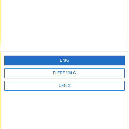
HELE OSLO
NTB
GRETE LIEN METLID
ARNSTEN LINSTAD
NYHET
SARAH GAULIN
ENIG
FLERE VALG
UENIG