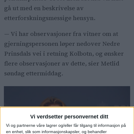
gå ut med en beskrivelse av
etterforskningsmessige hensyn.
— Vi har observasjoner fra vitner om at
gjerningspersonen løper nedover Nedre
Prinsdals vei i retning Kolbotn, og ønsker
flere observasjoner av dette, sier Metlid
søndag ettermiddag.
Vi verdsetter personvernet ditt
Vi og partnerne våre lagrer og/eller får tilgang til informasjon på
en enhet, slik som informasjonskapsler, og behandler