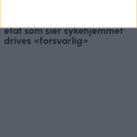
Varsel om sultne beboere
som legges tidlig:
Helsebyråd lener seg på
etat som sier sykehjemmet
drives «forsvarlig»