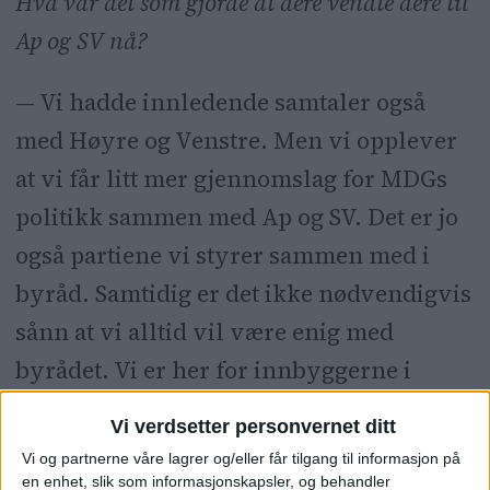
Hva var det som gjorde at dere vendte dere til
Ap og SV nå?
— Vi hadde innledende samtaler også
med Høyre og Venstre. Men vi opplever
at vi får litt mer gjennomslag for MDGs
politikk sammen med Ap og SV. Det er jo
også partiene vi styrer sammen med i
byråd. Samtidig er det ikke nødvendigvis
sånn at vi alltid vil være enig med
byrådet. Vi er her for innbyggerne i
bydel St. Hanshaugen først og fremst,
Vi verdsetter personvernet ditt
sier MDGs nyvalgte leder av
Vi og partnerne våre lagrer og/eller får tilgang til informasjon på
bydelsutvalget.
en enhet, slik som informasjonskapsler, og behandler