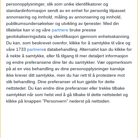
personopplysninger, slik som unike identifikatorer og
standardinformasjon sendt av en enhet for personlig tilpasset
Les også:
—Jeg er grønn feminist, sier
annonsering og innhold, måling av annonsering og innhold,
publikumsundersøkelser og utvikling av tjenester.
Med din
Almaz Asfaha (MDG). 29-åringen blir
tillatelse kan vi og våre
partnere
bruke presise
ny leder av Sagene bydelsutvalg
geolokaliseringsdata og identifikasjon gjennom enhetsskanning.
Du kan, som beskrevet ovenfor, klikke for å samtykke til våre og
våre 1733
partnere
s databehandling. Alternativt kan du klikke for
å nekte å samtykke, eller få tilgang til mer detaljert informasjon
Utradisjonell
og endre preferansene dine før du samtykker.
Vær oppmerksom
på at en viss behandling av dine personopplysninger kanskje
egenbehandling
ikke krever ditt samtykke, men du har rett til å protestere mot
slik behandling. Dine preferanser vil kun gjelde for dette
nettstedet. Du kan endre dine preferanser eller trekke tilbake
Ingrid R. Fjellberg er opprinnelig fra
samtykket når som helst ved å gå tilbake til dette nettstedet og
klikke på knappen "Personvern" nederst på nettsiden.
Tjøme i Vestfold og har bare bodd i Oslo i
to år. Men har likevel fartstid bak seg fra
bystyret i Bergen. Riktignok er det et