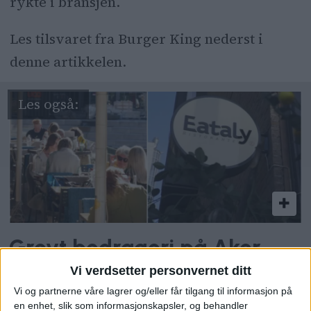
rykte i bransjen.
Les tilsvaret fra Burger King nederst i
denne artikkelen.
Grovt bedrageri på Aker
Brygge: Slik trikset betrodd
Vi verdsetter personvernet ditt
Vi og partnerne våre lagrer og/eller får tilgang til informasjon på
restaurantsjef (41) til seg
en enhet, slik som informasjonskapsler, og behandler