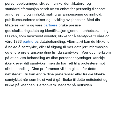
personopplysninger, slik som unike identifikatorer og
lønn fra tidligere ansatt
standardinformasjon sendt av en enhet for personlig tilpasset
annonsering og innhold, måling av annonsering og innhold,
publikumsundersøkelser og utvikling av tjenester.
Med din
– Jeg ringte i god tid for å informere om at
tillatelse kan vi og våre
partnere
bruke presise
geolokaliseringsdata og identifikasjon gjennom enhetsskanning.
jeg hadde vært hos legen og fått
Du kan, som beskrevet ovenfor, klikke for å samtykke til våre og
sykemelding på grunn av en
våre 1733
partnere
s databehandling. Alternativt kan du klikke for
å nekte å samtykke, eller få tilgang til mer detaljert informasjon
sykdom, forteller en ansatt VårtOslo har
og endre preferansene dine før du samtykker.
Vær oppmerksom
på at en viss behandling av dine personopplysninger kanskje
valgt å kalle Troy.
ikke krever ditt samtykke, men du har rett til å protestere mot
slik behandling. Dine preferanser vil kun gjelde for dette
– Men daglig leder ville ikke akseptere min
nettstedet. Du kan endre dine preferanser eller trekke tilbake
samtykket når som helst ved å gå tilbake til dette nettstedet og
sykemelding. Han mente jeg løy om min
klikke på knappen "Personvern" nederst på nettsiden.
sykdom, siden vi har hatt uenigheter og
mener det er den egentlige grunnen til at
jeg tar sykemelding, sier han.