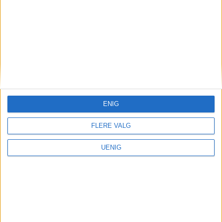
eller sykemelding. Det virker som om vi
skal straffes for å være syke, sier en tredje
ansatt vi har snakket med.
– Det blir bare flere og flere sykemeldinger
og egenmeldinger hvis dette fortsetter, sier
den ansatte videre.
ENIG
FLERE VALG
UENIG