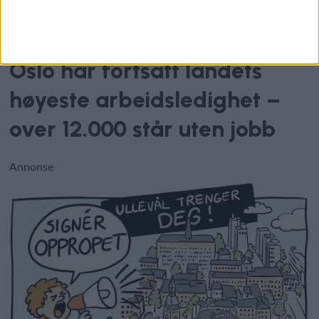
Arbeidsledighet
Oslo har fortsatt landets
høyeste arbeidsledighet –
over 12.000 står uten jobb
Annonse