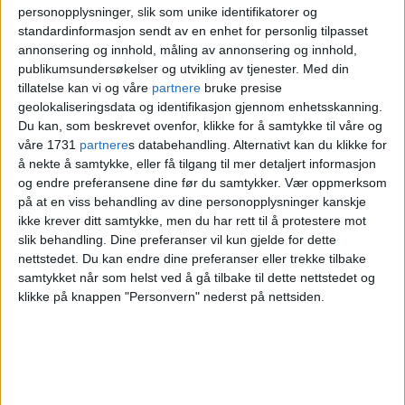
personopplysninger, slik som unike identifikatorer og
Dette er BU-vedtaket: «Bydelsutvalget ber
standardinformasjon sendt av en enhet for personlig tilpasset
annonsering og innhold, måling av annonsering og innhold,
om at Bydel St. Hanshaugen skal være en
publikumsundersøkelser og utvikling av tjenester.
Med din
tillatelse kan vi og våre
partnere
bruke presise
aktiv pådriver for lokal medvirkning i
geolokaliseringsdata og identifikasjon gjennom enhetsskanning.
spørsmål om bruk og utvikling av
Du kan, som beskrevet ovenfor, klikke for å samtykke til våre og
våre 1731
partnere
s databehandling. Alternativt kan du klikke for
Veterinærhøgskoleområdet og for at det
å nekte å samtykke, eller få tilgang til mer detaljert informasjon
legges til rette for midlertidig bruk allerede
og endre preferansene dine før du samtykker.
Vær oppmerksom
på at en viss behandling av dine personopplysninger kanskje
våren 2022.»
ikke krever ditt samtykke, men du har rett til å protestere mot
slik behandling. Dine preferanser vil kun gjelde for dette
nettstedet. Du kan endre dine preferanser eller trekke tilbake
samtykket når som helst ved å gå tilbake til dette nettstedet og
klikke på knappen "Personvern" nederst på nettsiden.