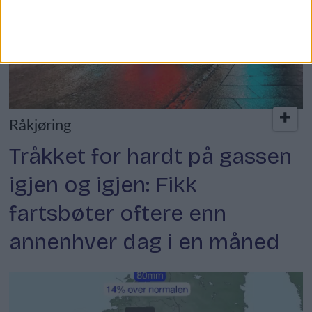
Råkjøring
Tråkket for hardt på gassen
igjen og igjen: Fikk
fartsbøter oftere enn
annenhver dag i en måned