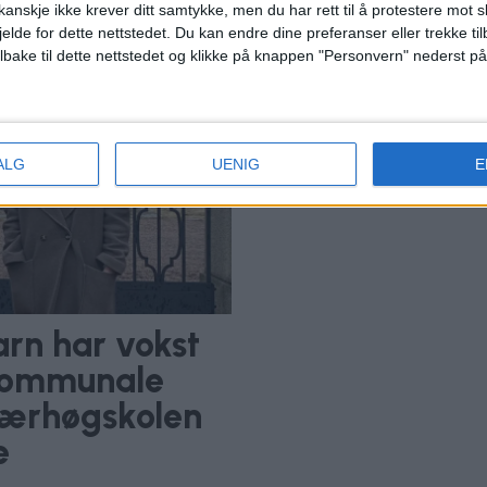
anskje ikke krever ditt samtykke, men du har rett til å protestere mot s
Veterinærhøgskolen
jelde for dette nettstedet. Du kan endre dine preferanser eller trekke t
ilbake til dette nettstedet og klikke på knappen "Personvern" nederst på
ALG
UENIG
E
rn har vokst
 kommunale
inærhøgskolen
e