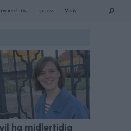
s nyhetsbrev
Tips oss
Meny
il ha midlertidig