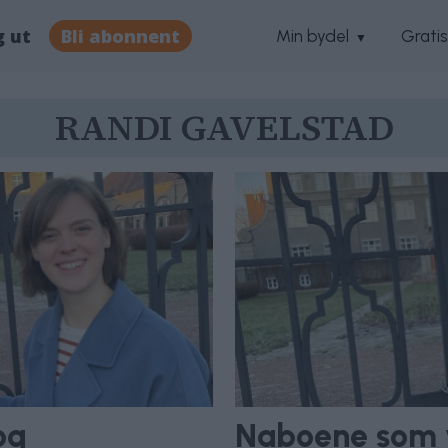
g ut
Bli abonnent
Min bydel
Grati
RANDI GAVELSTAD
og
Naboene som v