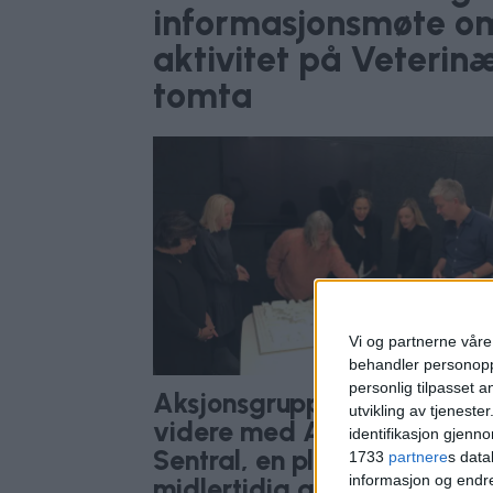
informasjonsmøte om
aktivitet på Veterin
tomta
Vi og partnerne våre 
behandler personoppl
personlig tilpasset 
Aksjonsgruppa jobber iherd
utvikling av tjenester
videre med Adamstuen
identifikasjon gjenn
Sentral, en plan for
1733
partnere
s data
informasjon og endr
midlertidig aktivitet på