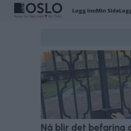
Logg inn
Min Side
Log
Tag:
randi
gavelstad
Nå blir det befaring 