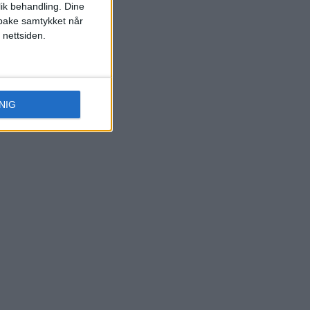
lik behandling. Dine
ilbake samtykket når
 nettsiden.
NIG