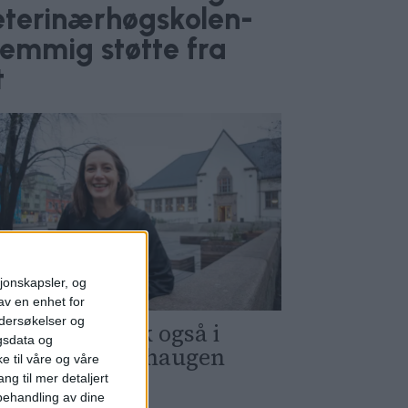
Veterinærhøgskolen-
temmig støtte fra
t
DEBATT
sjonskapsler, og
av en enhet for
ndersøkelser og
 Ja til bibliotek også i
gsdata og
ydel St. Hanshaugen
e til våre og våre
ng til mer detaljert
ehandling av dine