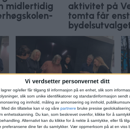
 midlertidig
aktivitet på 
ærhøgskolen-
tomta får ens
bydelsutvalge
Vi verdsetter personvernet ditt
lagrer og/eller får tilgang til informasjon på en enhet, slik som informa
ysninger, slik som unike identifikatorer og standardinformasjon sendt 
annonsering og innhold, måling av annonsering og innhold, publikumsu
–
ig
Naboer, arkitekter og
.
Med din tillatelse kan vi og våre
partnere
bruke presise geolokaliserin
b
kunstnere tar initiativ til
om enhetsskanning. Du kan, som beskrevet ovenfor, klikke for å samtykk
midlertidig kultur- og
behandling. Alternativt kan du klikke for å nekte å samtykke, eller få tilga
e preferansene dine før du samtykker.
Vær oppmerksom på at en viss b
naboaktivitet på gamle