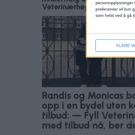
personopplysninger k
Veterinærhøgskolen
preferanser vil kun g
som helst ved å gå t
FLERE V
Randis og Monicas ba
opp i en bydel uten
tilbud: — Fyll Veter
med tilbud nå, ber d