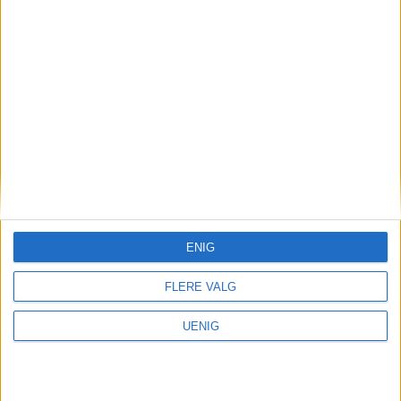
Hans Sverre Sjøvold (60)
fortsetter som politimester i Oslo
ENIG
FLERE VALG
UENIG