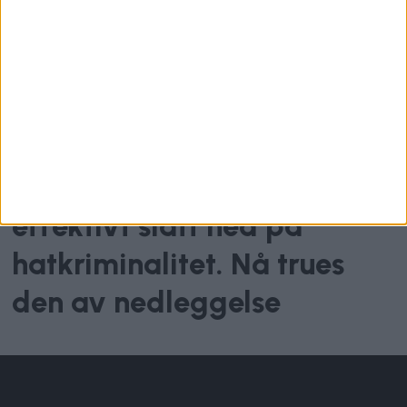
Hatkrimgruppa har
effektivt slått ned på
hatkriminalitet. Nå trues
den av nedleggelse