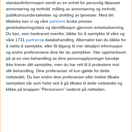
standardinformasjon sendt av en enhet for personlig tilpasset
annonsering og innhold, måling av annonsering og innhold,
publikumsundersøkelser og utvikling av tjenester.
Med din
tillatelse kan vi og våre
partnere
bruke presise
geolokaliseringsdata og identifikasjon gjennom enhetsskanning.
Du kan, som beskrevet ovenfor, klikke for å samtykke til våre og
Oslos politimester ber
våre 1731
partnere
s databehandling. Alternativt kan du klikke for
Politidirektoratet granske
å nekte å samtykke, eller få tilgang til mer detaljert informasjon
og endre preferansene dine før du samtykker.
Vær oppmerksom
Sjøvold-saken
på at en viss behandling av dine personopplysninger kanskje
ikke krever ditt samtykke, men du har rett til å protestere mot
slik behandling. Dine preferanser vil kun gjelde for dette
nettstedet. Du kan endre dine preferanser eller trekke tilbake
samtykket når som helst ved å gå tilbake til dette nettstedet og
klikke på knappen "Personvern" nederst på nettsiden.
Politimester Beate Gangås