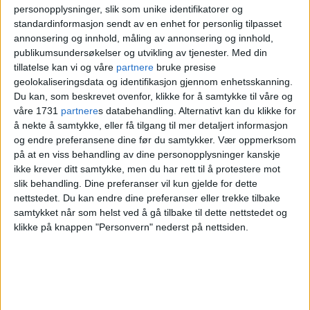
personopplysninger, slik som unike identifikatorer og
skrog nesten 20 meter lenger.
standardinformasjon sendt av en enhet for personlig tilpasset
annonsering og innhold, måling av annonsering og innhold,
publikumsundersøkelser og utvikling av tjenester.
Med din
tillatelse kan vi og våre
partnere
bruke presise
geolokaliseringsdata og identifikasjon gjennom enhetsskanning.
Du kan, som beskrevet ovenfor, klikke for å samtykke til våre og
våre 1731
partnere
s databehandling. Alternativt kan du klikke for
å nekte å samtykke, eller få tilgang til mer detaljert informasjon
og endre preferansene dine før du samtykker.
Vær oppmerksom
på at en viss behandling av dine personopplysninger kanskje
ikke krever ditt samtykke, men du har rett til å protestere mot
slik behandling. Dine preferanser vil kun gjelde for dette
nettstedet. Du kan endre dine preferanser eller trekke tilbake
samtykket når som helst ved å gå tilbake til dette nettstedet og
klikke på knappen "Personvern" nederst på nettsiden.
Remastet fullrigger Christian Radich ble bygget
ved Framnæs Mekaniske Værksted og levert