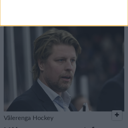
flere vis
Vålerenga Hockey