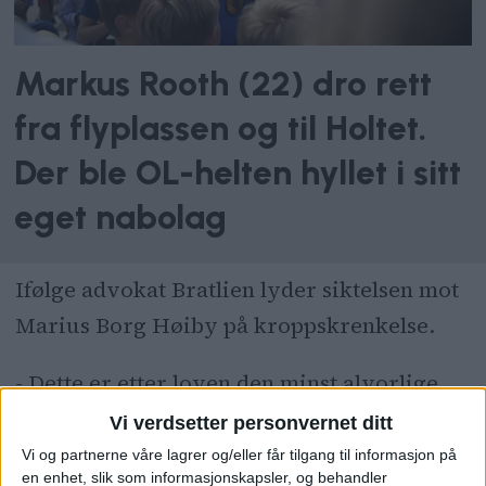
Markus Rooth (22) dro rett
fra flyplassen og til Holtet.
Der ble OL-helten hyllet i sitt
eget nabolag
Ifølge advokat Bratlien lyder siktelsen mot
Marius Borg Høiby på kroppskrenkelse.
- Dette er etter loven den minst alvorlige
form for vold. Hverken min klient eller jeg
Vi verdsetter personvernet ditt
er blitt gjort kjent med hele innholdet i
Vi og partnerne våre lagrer og/eller får tilgang til informasjon på
en enhet, slik som informasjonskapsler, og behandler