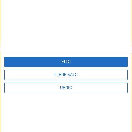
drives «forsvarlig»
ENIG
FLERE VALG
UENIG
Kultur
Overraskende, ung effekt