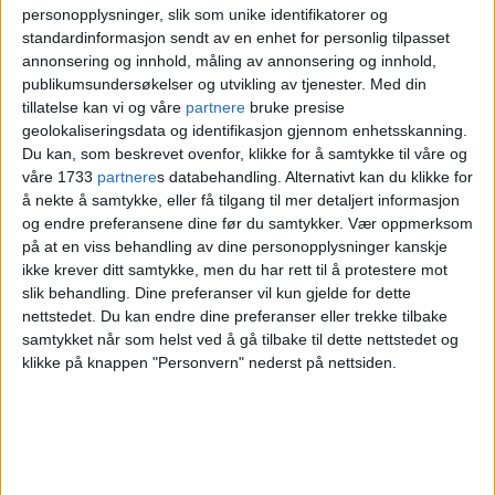
saken, og han har heller ikke forklart seg
personopplysninger, slik som unike identifikatorer og
ennå, etter råd fra meg, sier forsvareren til
standardinformasjon sendt av en enhet for personlig tilpasset
annonsering og innhold, måling av annonsering og innhold,
VG.
publikumsundersøkelser og utvikling av tjenester.
Med din
tillatelse kan vi og våre
partnere
bruke presise
- Det er viktig at prosessen får gå sin gang
geolokaliseringsdata og identifikasjon gjennom enhetsskanning.
Du kan, som beskrevet ovenfor, klikke for å samtykke til våre og
på riktig måte, og at media respekterer min
våre 1733
partnere
s databehandling. Alternativt kan du klikke for
å nekte å samtykke, eller få tilgang til mer detaljert informasjon
klients behov for privatliv og ro. Politiet
og endre preferansene dine før du samtykker.
Vær oppmerksom
må få gjøre jobben uten at mediene avgjør
på at en viss behandling av dine personopplysninger kanskje
ikke krever ditt samtykke, men du har rett til å protestere mot
faktum og skyld. Det er eventuelt rettens
slik behandling. Dine preferanser vil kun gjelde for dette
oppgave om saken ender der, sier Bratlien.
nettstedet. Du kan endre dine preferanser eller trekke tilbake
samtykket når som helst ved å gå tilbake til dette nettstedet og
klikke på knappen "Personvern" nederst på nettsiden.
Bekrefter pågripelse
på Frogner