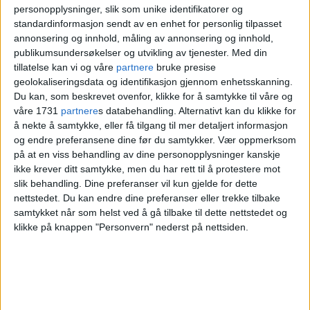
personopplysninger, slik som unike identifikatorer og
standardinformasjon sendt av en enhet for personlig tilpasset
annonsering og innhold, måling av annonsering og innhold,
publikumsundersøkelser og utvikling av tjenester.
Med din
tillatelse kan vi og våre
partnere
bruke presise
Utløste brannalarm i
geolokaliseringsdata og identifikasjon gjennom enhetsskanning.
Du kan, som beskrevet ovenfor, klikke for å samtykke til våre og
Nydalen for å få tak i
våre 1731
partnere
s databehandling. Alternativt kan du klikke for
å nekte å samtykke, eller få tilgang til mer detaljert informasjon
person som skylder
og endre preferansene dine før du samtykker.
Vær oppmerksom
på at en viss behandling av dine personopplysninger kanskje
penger
ikke krever ditt samtykke, men du har rett til å protestere mot
slik behandling. Dine preferanser vil kun gjelde for dette
nettstedet. Du kan endre dine preferanser eller trekke tilbake
samtykket når som helst ved å gå tilbake til dette nettstedet og
Så på TV
klikke på knappen "Personvern" nederst på nettsiden.
Klokken 19.12 opplyste politiet at beboeren
ble kjørt til sykehus for nærmere sjekk.