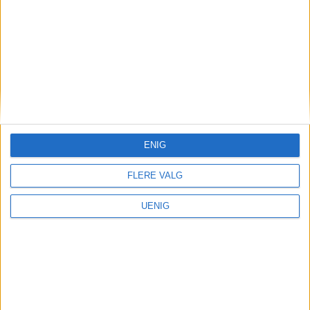
Studentbolig
Over 5600 studenter i
boligkø i Oslo: – Det må
bygges enda flere
studentboliger
ENIG
FLERE VALG
UENIG