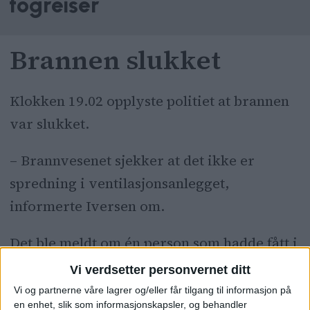
togreiser
Brannen slukket
Klokken 19.02 opplyste politiet at brannen
var slukket.
– Brannvesenet sjekker at det ikke er
spredning i ventilasjonsanlegget,
informerte Iversen om.
Det ble meldt om én person som hadde fått i
seg noe røyk. Dette var beboeren i den
Vi verdsetter personvernet ditt
aktuelle leiligheten.
Vi og partnerne våre lagrer og/eller får tilgang til informasjon på
en enhet, slik som informasjonskapsler, og behandler