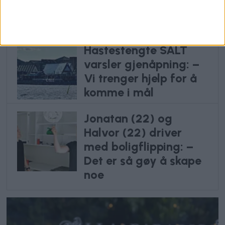
disse klistremerkene
rundt om i byen?
Hastestengte SALT
varsler gjenåpning: –
Vi trenger hjelp for å
komme i mål
Jonatan (22) og
Halvor (22) driver
med boligflipping: –
Det er så gøy å skape
noe