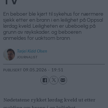
TV
En beboer ble kjørt til sykehus for nærmere
sjekk etter en brann i en leilighet på Oppsal
lørdag kveld. Leiligheten er ubeboelig på
grunn av røykskader, og beboeren
anmeldes for uaktsom brann.
Tarjei
Kidd Olsen
JOURNALIST
09.05.2026 - 19:51
PUBLISERT
Nødetatene rykket lørdag kveld ut etter
melding om brann i en leilighet.