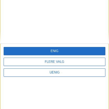
ut drømmen i Canada. Men
nå skal han «sette fyr» på
Vålerenga
ENIG
FLERE VALG
UENIG
Parkering