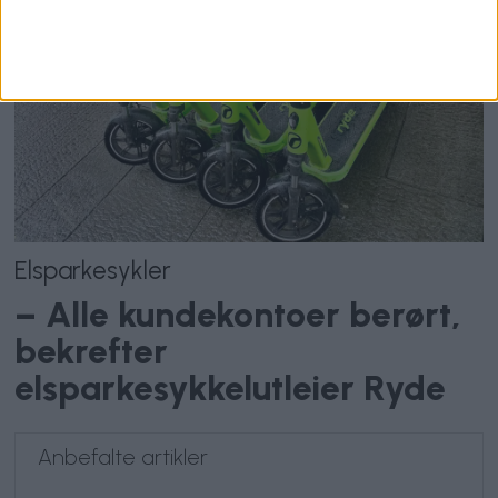
Elsparkesykler
– Alle kundekontoer berørt,
bekrefter
elsparkesykkelutleier Ryde
Anbefalte artikler