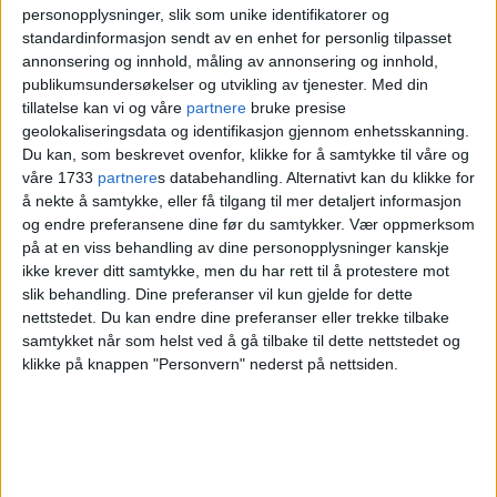
personopplysninger, slik som unike identifikatorer og
Ruters område. Ordningen gir reisende
standardinformasjon sendt av en enhet for personlig tilpasset
annonsering og innhold, måling av annonsering og innhold,
en personlig rabatt basert på hvor mange
publikumsundersøkelser og utvikling av tjenester.
Med din
enkeltbilletter de har kjøpt de siste 30
tillatelse kan vi og våre
partnere
bruke presise
geolokaliseringsdata og identifikasjon gjennom enhetsskanning.
dagene.
Du kan, som beskrevet ovenfor, klikke for å samtykke til våre og
våre 1733
partnere
s databehandling. Alternativt kan du klikke for
å nekte å samtykke, eller få tilgang til mer detaljert informasjon
og endre preferansene dine før du samtykker.
Vær oppmerksom
på at en viss behandling av dine personopplysninger kanskje
ikke krever ditt samtykke, men du har rett til å protestere mot
slik behandling. Dine preferanser vil kun gjelde for dette
nettstedet. Du kan endre dine preferanser eller trekke tilbake
samtykket når som helst ved å gå tilbake til dette nettstedet og
klikke på knappen "Personvern" nederst på nettsiden.
Aleksandra ut mot Ruter: –
Man skal jo ikke være pålagt